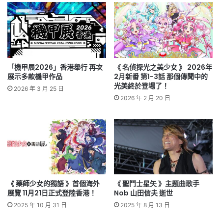
「機甲展2026」香港舉行 再次
《 名偵探光之美少女 》 2026年
展示多款機甲作品
2月新番 第1-3話 那個傳聞中的
光美終於登場了！
2026 年 3 月 25 日
2026 年 2 月 20 日
《 藥師少女的獨語 》首個海外
《 聖鬥士星矢 》主題曲歌手
展覽 11月21日正式登陸香港！
Nob 山田信夫 逝世
2025 年 10 月 31 日
2025 年 8 月 13 日