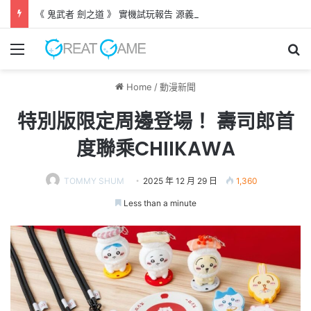
《 鬼武者 劍之道 》 實機試玩報告 源義經將是事件的起源！？
Menu
Se
Home
/
動漫新聞
特別版限定周邊登場！ 壽司郎首
度聯乘CHIIKAWA
TOMMY SHUM
2025 年 12 月 29 日
1,360
Less than a minute