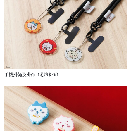
手機掛繩及掛飾（港幣$79）