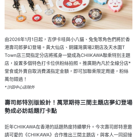
由2026年1月1日起，吉伊卡哇與小八貓、兔兔等角色們將於香
港壽司郎夢幻登場。黃大仙店、銅鑼灣廣場2期店及天水圍T
Town店三間指定分店將搖身一變成為CHIIKAWA聯乘特別主題
店，設置多個特色打卡位供粉絲拍照。推廣期內凡於全線分店*
堂食或外賣自取消費滿指定金額，即可加聯乘限定周邊，粉絲
萬勿錯過！
*沙田中心店除外
壽司郎特別版設計！萬眾期待三間主題店夢幻登場
勢成必訪話題打卡點
近年CHIIKAWA在香港的話題熱度持續攀升。今次壽司郎特意邀
請可愛的《CHIIKAWA》合作推出三間主題店，與客人一同迎接