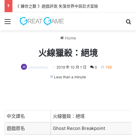
《 轉世之獸 》遊戲評測 失落世界中與巨犬冒險
Menu
Se
Home
火線獵殺：絕境
ottertommy
2019 年 10 月 1 日
0
768
Less than a minute
中文譯名
火線獵殺：絕境
遊戲原名
Ghost Recon Breakpoint