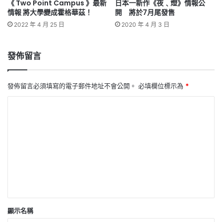
《 Two Point Campus 》最新
日本一新作《夜﹑燈》情報公
情報 將大學變成霍格華茲！
開 將於7月尾發售
2022 年 4 月 25 日
2020 年 4 月 3 日
發佈留言
發佈留言必須填寫的電子郵件地址不會公開。
必填欄位標示為
*
留
言
*
顯示名稱