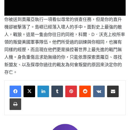
你被送到奧羅亞執行一項看似尋常的偵查任務，但是你的直升
機卻被擊落了。島嶼已經落入壞人的手中。面對史上最強的敵
人，戰狼。這是一隻由你往日的同袍，科爾．D．沃克上校所率
領的叛變美國軍事隊伍。他們所受過的訓練與你相同，也擁有
同樣的經歷，而且現在他們更是操控著世界上最先進的戰鬥無
人機。身負重傷且求助無緣的你，只能依靠探索奧羅亞、尋找
新盟友、以及探尋你過往的戰友為何會叛變的原因來決定你的
存亡。
LinkedIn
Tumblr
Pinterest
Reddit
VKontakte
Share via Email
Print