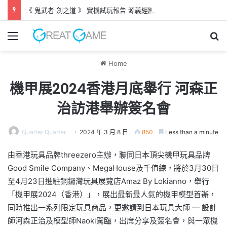
《 鬼武者 劍之道 》 實機試玩報告 源義經將是事件的起源！？
Menu
Se
Home
機甲展2024香港月底舉行 河森正
治訪港舉辦簽名會
Quarter Quarter
2024 年 3 月 8 日
850
Less than a minute
由香港玩具品牌threezero主辦，聯同日本頂尖機甲玩具品牌
Good Smile Company、MegaHouse及千值練，將於3月30日
至4月23日進駐銅鑼灣玩具展覽店Amaz By Lokianno，舉行
「機甲展2024（香港）」，展出最新最人氣的機甲模型首辦，
同時推出一系列限定玩具商品，更邀請到日本玩具大師 — 設計
師河森正治及模型師Naoki駕臨，出席分享及簽名會，與一眾機