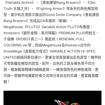
《Variable Action》、《勇氣爆發Bang Bravern》、《Get
Truth 太陽之牙》、《Fighting Armor》等系列的角色模型原
型，當中有在港首次展出的Good Smile Company《勇氣爆發
Bang Bravern》完成品DX布雷邦（暫稱）、
Megahouse《PLUTO》Variable Action PLUTO布魯圖、
threezero《變形金剛：黑月降臨》PREMIUM PLUS柯柏文、
千值練《RIOBOT真三一》萬能俠 1 RENEWAL FULL
COLORING ver等；而由Megahouse及theezero合作的
threeMega《高智能方程式》VARIABLE ACTION Hi-SPEC
UNITED超級阿斯拉達01，更會全球首度展出彩色原型！機甲迷
可零距離從模型的造型、配件、出色的工藝及著色等不同方
面，親身鑑賞精確的細緻處理，一睹各個角色的神態復現，更
可與一眾機甲收藏愛好者交流與分享各自的珍藏，豐富鑑賞體
驗！