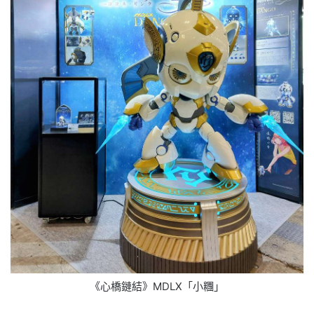
《心橋鏈結》MDLX「小糰」