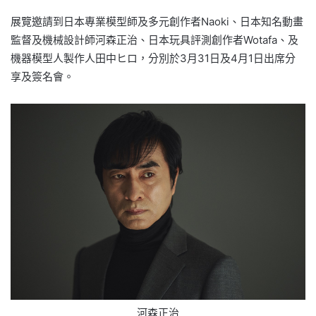
展覽邀請到日本專業模型師及多元創作者Naoki、日本知名動畫
監督及機械設計師河森正治、日本玩具評測創作者Wotafa、及
機器模型人製作人田中ヒロ，分別於3月31日及4月1日出席分
享及簽名會。
河森正治