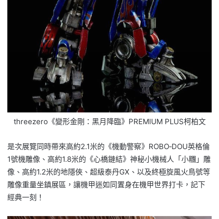
threezero《變形金剛：黑月降臨》PREMIUM PLUS柯柏文
是次展覽同時帶來高約2.1米的《機動警察》ROBO‐DOU英格倫
1號機雕像、高約1.8米的《心橋鏈結》神秘小機械人「小糰」雕
像、高約1.2米的地隱俠、超級泰丹GX、以及終極旋風火鳥號等
雕像重量坐鎮展區，讓機甲迷如同置身在機甲世界打卡，記下
經典一刻！