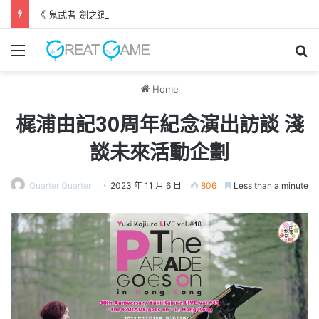
《 鬼武者 劍之道 》 實機試玩報告 源義經將是事件的起源！？
Menu
Se
Home
梶浦由記30周年紀念演出訪談 淺
談未來活動企劃
Quarter Quarter
2023 年 11 月 6 日
806
Less than a minute