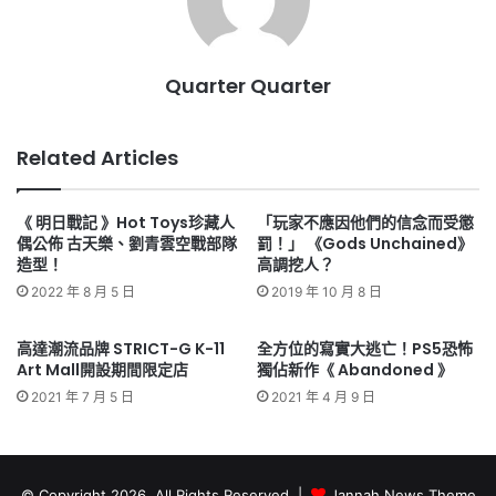
Quarter Quarter
Related Articles
《 明日戰記 》Hot Toys珍藏人
「玩家不應因他們的信念而受懲
偶公佈 古天樂、劉青雲空戰部隊
罰！」 《Gods Unchained》
造型！
高調挖人？
2022 年 8 月 5 日
2019 年 10 月 8 日
高達潮流品牌 STRICT-G K-11
全方位的寫實大逃亡！PS5恐怖
Art Mall開設期間限定店
獨佔新作《 Abandoned 》
2021 年 7 月 5 日
2021 年 4 月 9 日
© Copyright 2026, All Rights Reserved |
Jannah News Theme