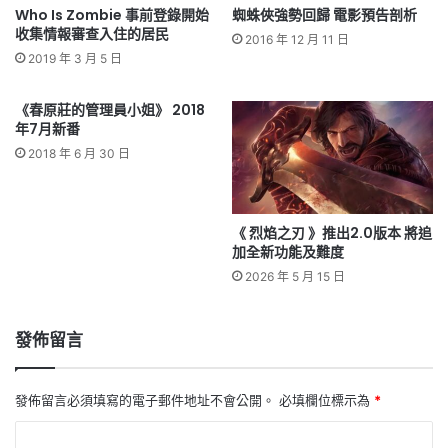
Who Is Zombie 事前登錄開始
蜘蛛俠強勢回歸 電影預告剖析
收集情報審查入住的居民
2016 年 12 月 11 日
2019 年 3 月 5 日
《春原莊的管理員小姐》 2018
年7月新番
2018 年 6 月 30 日
《 烈焰之刃 》推出2.0版本 將追
加全新功能及難度
2026 年 5 月 15 日
發佈留言
發佈留言必須填寫的電子郵件地址不會公開。
必填欄位標示為
*
留