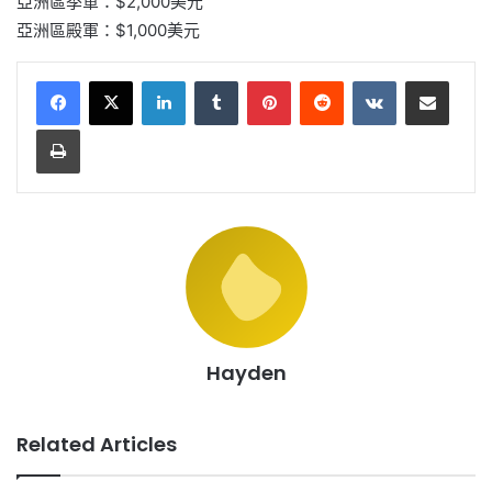
亞洲區季軍：$2,000美元
亞洲區殿軍：$1,000美元
LinkedIn
Tumblr
Pinterest
Reddit
VKontakte
Share via Email
Print
Hayden
Related Articles