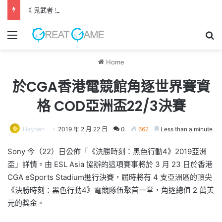
《 鬼武者 劍之道 》 實機試玩報告 源義經將是事件的起源！？
Menu
Se
Home
於CGA香港電競館角逐世界賽資
格 COD亞洲盃22/3決賽
Hayden
2019 年 2 月 22 日
0
662
Less than a minute
Sony 今（22）日公佈「《決勝時刻：黑色行動4》2019亞洲
盃」詳情。由 ESL Asia 協辦的這項賽事將於 3 月 23 日於香港
CGA eSports Stadium進行決賽，屆時將有 4 支亞洲區的頂尖
《決勝時刻：黑色行動4》電競隊伍聚首一堂，角逐總值 2 萬美
元的獎金。