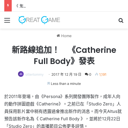
《 鬼武者 劍之道 》 實機試玩報告 源義經將是事件的起源！？
Menu
Se
Home
新路線追加！ 《Catherine
Full Body》發表
ottertommy
2017 年 12 月 19 日
0
1,191
Less than a minute
於2011年登場，由《Persona》系列開發團隊製作，成年人向
的動作拼圖遊戲《Catherine》。之前已在「Studio Zero」人
員採用影片當中稍有透露過會推出新作的消息。而今天Altus就
預告該新作名為《 Catherine Full Body 》，並將於12月22日
「Studio Zero」的直播節目公佈更多詳情。