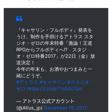
『キャサリン・フルボディ』発表を
うけ、制作を手掛けるアトラス スタ
ジオ・ゼロの年末特番「激論！王道
RPGからフルボディへ!? スタジ
オ・ゼロ特番2017」が22日（金）放
送決定！
今年の年末も、お酒やおつまみと一
緒にどうぞ。
#アトラス
#キャサリン
#スタジオ・
ゼロ
https://t.co/p7YcbGJ1pn
— アトラス公式アカウント
(@Atlus_jp)
December 19, 2017