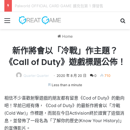
《 Lily Fantasia 莉莉幻想曲 》今日發售！ 命運與旋律交錯的旅程
Menu
Se
Home
新作將會以「冷戰」作主題？
《Call of Duty》遊戲標題公佈！
Quarter Quarter
2020 年 8 月 20 日
0
710
Less than a minute
相信不少喜歡射擊遊戲的朋友都有留意《Cod of Duty》的動向
吧！早前已經有傳，《Cod of Duty》的最新作將會以「冷戰
(Cold War)」作標題，而就在今日Activision終於證實了這個消
息，並發佈了一段名為「了解你的歷史(Know Your History)」
的宣傳影片。