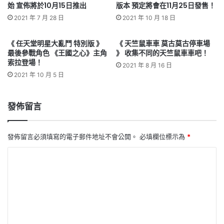
始 宣佈將於10月15日推出
版本 預定將會在11月25日發售！
2021 年 7 月 28 日
2021 年 10 月 18 日
《 任天堂明星大亂鬥 特別版 》
《 天竺鼠車車 莫古莫古停車場
最後參戰角色 《王國之心》主角
》 收集不同的天竺鼠車車吧！
索拉登場！
2021 年 8 月 16 日
2021 年 10 月 5 日
發佈留言
發佈留言必須填寫的電子郵件地址不會公開。
必填欄位標示為
*
留
言
*