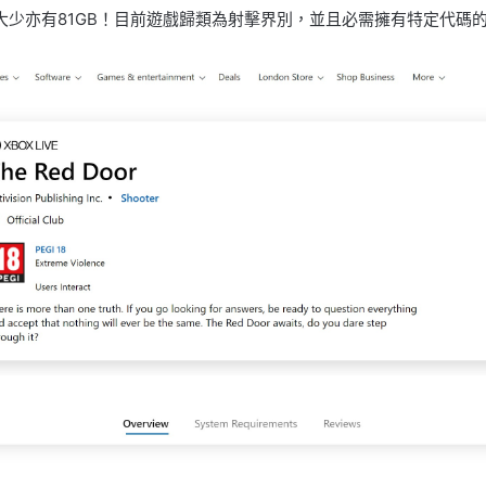
，檔案大少亦有81GB！目前遊戲歸類為射擊界別，並且必需擁有特定代