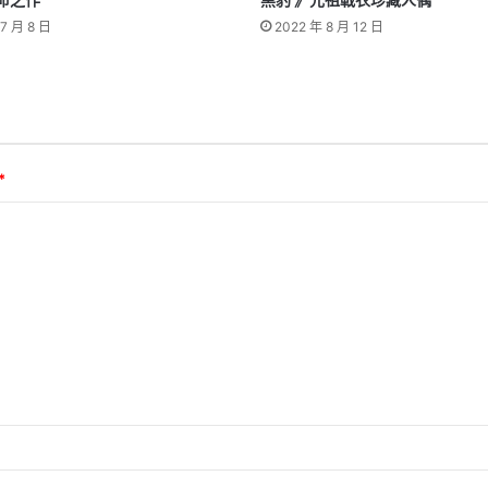
命之作
黑豹 》元祖戰衣珍藏人偶
7 月 8 日
2022 年 8 月 12 日
*