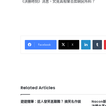
《決勝時刻》消息，究竟真相會否如網民所料？
LinkedIn
Tu
Facebook
X
Related Articles
遊遊隨筆：逗人發笑甚艱難？ 搞笑名作談
Nacon