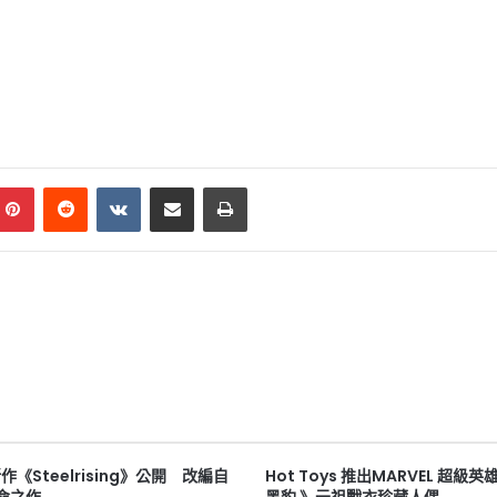
mblr
Pinterest
Reddit
VKontakte
Share via Email
Print
新作《Steelrising》公開 改編自
Hot Toys 推出MARVEL 超級英