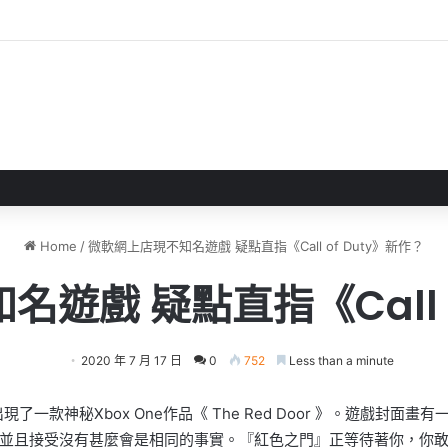
 》 實機試玩報告 源義經將是事件的起源！？
Home
/
微軟網上店現不知名遊戲 疑點直指《Call of Duty》新作？
遊戲 疑點直指《Call o
2020 年 7 月 17 日
0
752
Less than a minute
忽然出現了一款神秘Xbox One作品《 The Red Door 》。遊
並且接受沒有甚麼會是相同的事實。『紅色之門』正等待著你，你