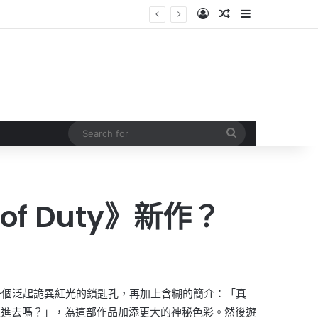
Log In
Random Article
Sidebar
Search
for
f Duty》新作？
戲封面畫有一個泛起詭異紅光的鎖匙孔，再加上含糊的簡介：「真
敢進去嗎？」，為這部作品加添更大的神秘色彩。然後遊