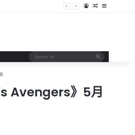
Log In
Random Article
Sidebar
Search
for
發售
 Avengers》5月