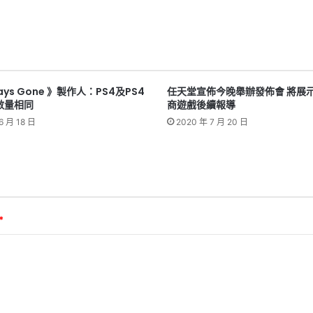
ays Gone 》製作人：PS4及PS4
任天堂宣佈今晚舉辦發佈會 將展
數量相同
商遊戲後續報導
6 月 18 日
2020 年 7 月 20 日
*