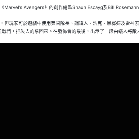
，《Marvel’s Avengers》的創作總監Shaun Escayg及Bill 
，但玩家可於遊戲中使用美國隊長、鋼鐵人、浩克、黑寡婦及雷神
去」並戰鬥，把失去的拿回來。在發佈會的最後，出示了一段由蟻人將