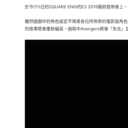
於今(11)日的SQUARE ENIX的E3 2019展前發佈會上
雖然遊戲中的角色設定不再是各位所熟悉的電影版角色
的故事將會重新編寫，過程中Avengers將會「失