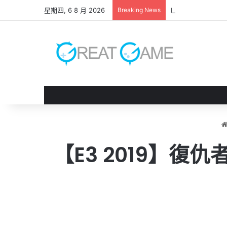
星期四, 6 8 月 2026
Breaking News
Palworld OFFI
【E3 2019】復仇