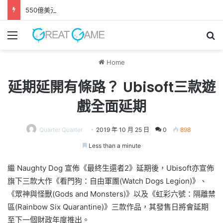
550億美元收購案正式完成 EA轉型成為私人公司
Menu
Se
Home
延期延開有條路？ Ubisoft三款遊
戲全面延期
Quarter Quarter
2019 年 10 月 25 日
0
898
Less than a minute
繼 Naughty Dog 宣佈《最終生還者2》延期後，Ubisoft亦宣佈
旗下三款大作《看門狗：自由軍團(Watch Dogs Legion)》、
《眾神與怪獸(Gods and Monsters)》以及《虹彩六號：隔離禁
區(Rainbow Six Quarantine)》三款作品，其發售日將會延期
至下一個財政年度推出。