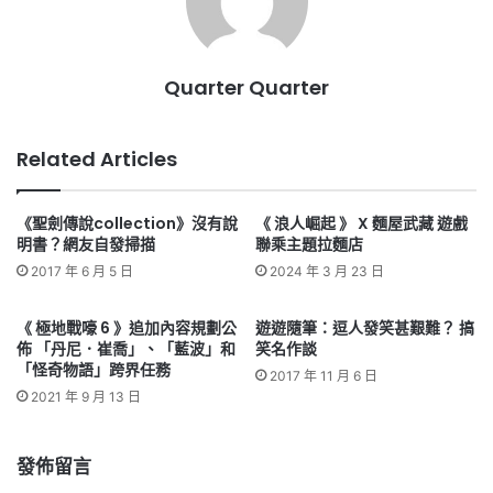
Quarter Quarter
Related Articles
《聖劍傳說collection》沒有說
《 浪人崛起 》 X 麵屋武藏 遊戲
明書？網友自發掃描
聯乘主題拉麵店
2017 年 6 月 5 日
2024 年 3 月 23 日
《 極地戰嚎 6 》追加內容規劃公
遊遊隨筆：逗人發笑甚艱難？ 搞
佈 「丹尼．崔喬」、「藍波」和
笑名作談
「怪奇物語」跨界任務
2017 年 11 月 6 日
2021 年 9 月 13 日
發佈留言