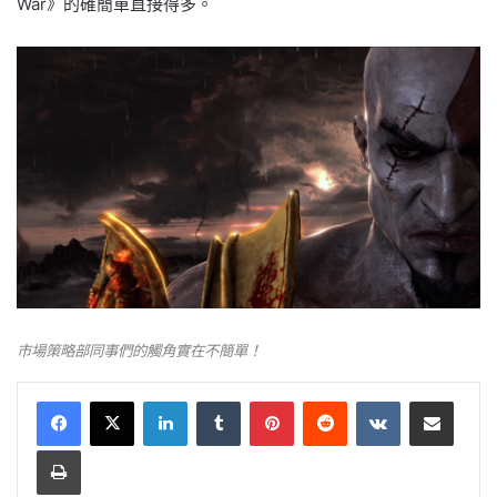
War》的確簡單直接得多。
市場策略部同事們的觸角實在不簡單！
LinkedIn
Tumblr
Pinterest
Reddit
VKontakte
Share via Email
Print