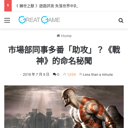
《 轉世之獸 》遊戲評測 失落世界中與巨犬冒險
Menu
Se
Home
市場部同事多番「助攻」？《戰
神》的命名秘聞
2019 年 7 月 9 日
0
1,054
Less than a minute