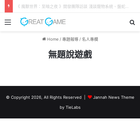
《 魔獸世界：至暗之夜 》開發團隊訪談 淺談寵物系統、盤蛇島新劇情
Menu
Se
Home
/
專題報導
/
名人專欄
無題說遊戲
© Copyright 2026, All Rights Reserved |
Jannah News Theme
by TieLabs