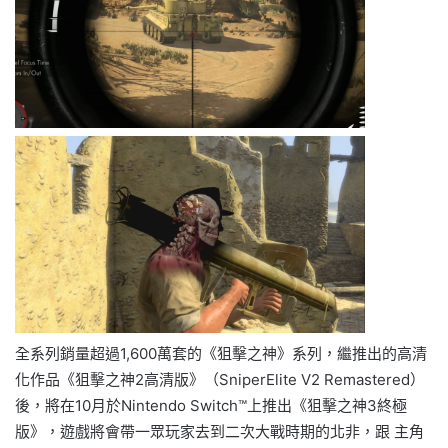
全系列銷量超過1,600萬套的《狙擊之神》系列，繼推出的高清
化作品《狙擊之神2高清版》（SniperElite V2 Remastered）
後，將在10月於Nintendo Switch™上推出《狙擊之神3終極
版》，遊戲將會帶一眾玩家去到二次大戰時期的北非，跟 主角