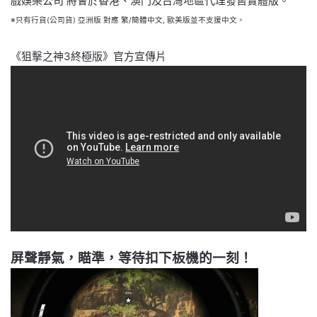
戲娛樂公司 將會於香港、澳門及台灣地區代理發售實體版。
※只有行貨(公司貨) 亞洲版 對應 繁/簡體中文, 歐美版並不支援中文。
《狙擊之神3終極版》官方宣傳片
屏聲靜氣，瞄準，等待扣下板機的一刻！