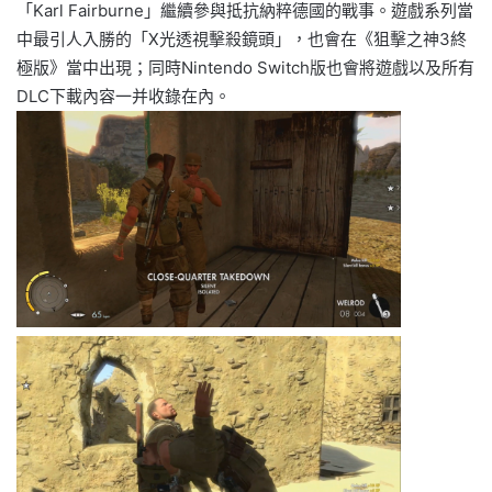
「Karl Fairburne」繼續參與抵抗納粹德國的戰事。遊戲系列當
中最引人入勝的「X光透視擊殺鏡頭」，也會在《狙擊之神3終
極版》當中出現；同時Nintendo Switch版也會將遊戲以及所有
DLC下載內容一并收錄在內。