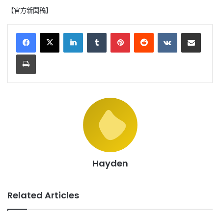
【官方新聞稿】
LinkedIn
Tumblr
Pinterest
Reddit
VKontakte
Share via Email
Print
Hayden
Related Articles