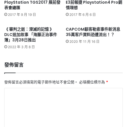
PlayStation TGS2017 展前發
E3前報捷 Playstation4 Pro銷
表會總匯
情理想
2017 年 9 月 19 日
2017 年 6 月 6 日
《 審判之逝：湮滅的記憶 》
CAPCOM駭客勒索事件新消息
DLC追加故事 「海藤正治事件
35萬客戶資料恐遭流出！？
簿」3月28日推出
2020 年 11 月 16 日
2022 年 3 月 8 日
發佈留言
發佈留言必須填寫的電子郵件地址不會公開。
必填欄位標示為
*
留
言
*