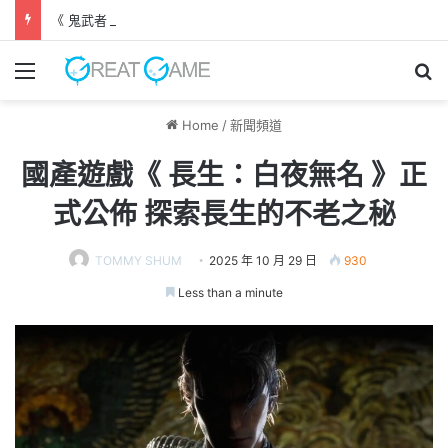
《 鬼武者 劍之道 》 實機試玩報告 源義經將是事件的起源！？
Menu
Se
Home
/
新聞頻道
國產遊戲《 長生：白夜無名 》正
式公佈 探索長生的不老之秘
TOMMY SHUM
2025 年 10 月 29 日
930
Less than a minute