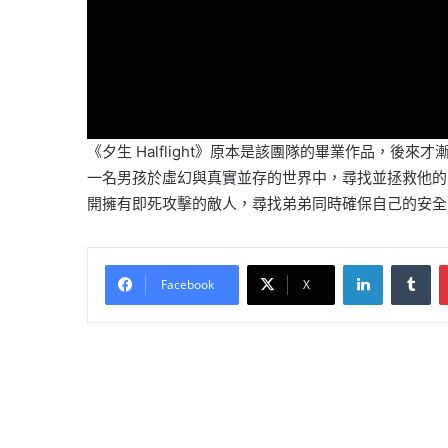
《夕生 Halflight》原本是該團隊的畢業作品，後來才漸漸成為
一名男孩於虛幻與真實並存的世界中，尋找並拯救他的
開擁有即死攻擊的敵人，尋找弟弟同時確保自己的安全
LinkedIn
Tu
Facebook
X