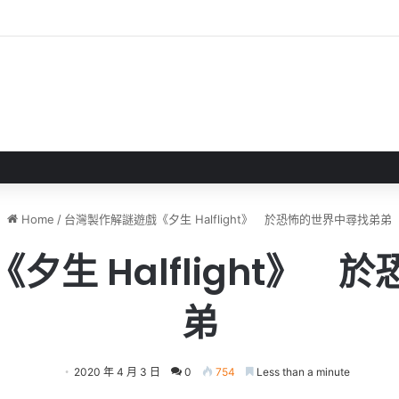
玩版推出 以女子騎術學校作主題
Home
/
台灣製作解謎遊戲《夕生 Halflight》 於恐怖的世界中尋找弟弟
夕生 Halflight》 
弟
2020 年 4 月 3 日
0
754
Less than a minute