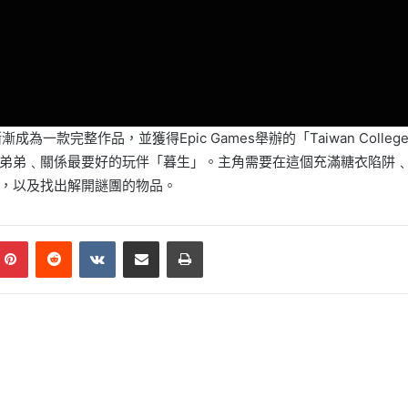
一款完整作品，並獲得Epic Games舉辦的「Taiwan College Stu
弟弟﹑關係最要好的玩伴「暮生」。主角需要在這個充滿糖衣陷阱
，以及找出解開謎團的物品。
mblr
Pinterest
Reddit
VKontakte
Share via Email
Print