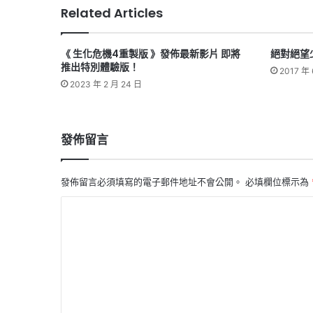
Related Articles
《 生化危機4重製版 》發佈最新影片 即將
絕對絕望少女
推出特別體驗版！
2017 年 
2023 年 2 月 24 日
發佈留言
發佈留言必須填寫的電子郵件地址不會公開。
必填欄位標示為
留
言
*