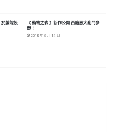
 於戲院設
《 動物之森 》新作公開 西施惠大亂鬥參
戰！
2018 年 9 月 14 日