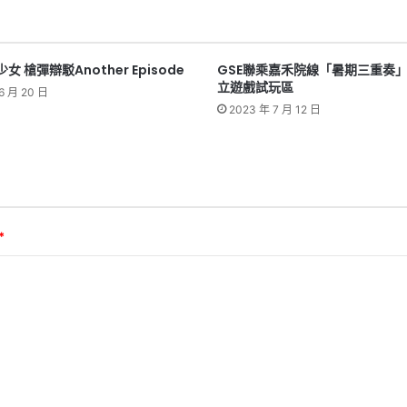
 槍彈辯駁Another Episode
GSE聯乘嘉禾院線「暑期三重奏」
立遊戲試玩區
6 月 20 日
2023 年 7 月 12 日
*