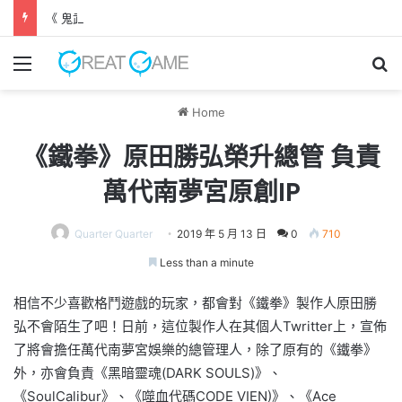
《 鬼武者 劍之道 》 實機試玩報告 源義經將是事件的起源！？
Menu
Se
Home
《鐵拳》原田勝弘榮升總管 負責
萬代南夢宮原創IP
Quarter Quarter
2019 年 5 月 13 日
0
710
Less than a minute
相信不少喜歡格鬥遊戲的玩家，都會對《鐵拳》製作人原田勝
弘不會陌生了吧！日前，這位製作人在其個人Twritter上，宣佈
了將會擔任萬代南夢宮娛樂的總管理人，除了原有的《鐵拳》
外，亦會負責《黑暗靈魂(DARK SOULS)》、
《SoulCalibur》、《噬血代碼CODE VIEN)》、《Ace