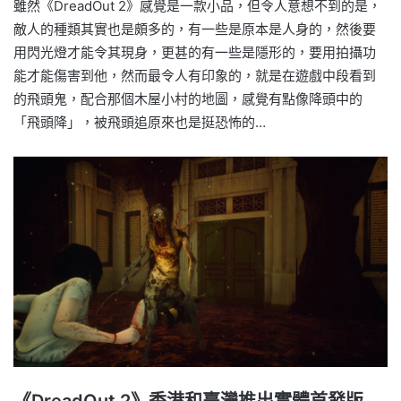
雖然《DreadOut 2》感覺是一款小品，但令人意想不到的是，
敵人的種類其實也是頗多的，有一些是原本是人身的，然後要
用閃光燈才能令其現身，更甚的有一些是隱形的，要用拍攝功
能才能傷害到他，然而最令人有印象的，就是在遊戲中段看到
的飛頭鬼，配合那個木屋小村的地圖，感覺有點像降頭中的
「飛頭降」，被飛頭追原來也是挺恐怖的…