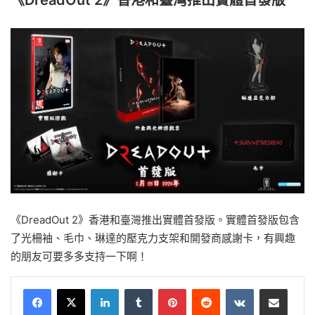
《DreadOut 2》香港和臺灣推出實體首發版
《DreadOut 2》香港和臺灣推出實體首發版。實體首發版包含
了光柵袖、毛巾、琳達的壓克力支架和開發商感謝卡，有興趣
的朋友可要多多支持一下啊！
LinkedIn
Tumblr
Pinterest
Reddit
VKontakte
Share via Email