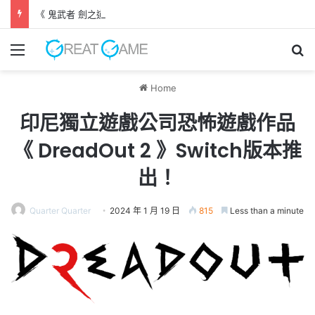
《 鬼武者 劍之道 》 實機試玩報告 源義經將是事件的起源！？
Menu
Se
Home
印尼獨立遊戲公司恐怖遊戲作品
《 DreadOut 2 》Switch版本推
出！
Quarter Quarter
2024 年 1 月 19 日
815
Less than a minute