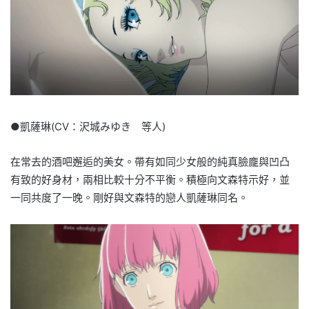
●凱薩琳(CV：沢城みゆき 等人)
在常去的酒吧邂逅的美女。帶有如同少女般的純真臉龐與凹凸
有致的好身材，兩相比較十分不平衡。積極向文森特示好，並
一同共度了一晚。剛好與文森特的戀人凱薩琳同名。