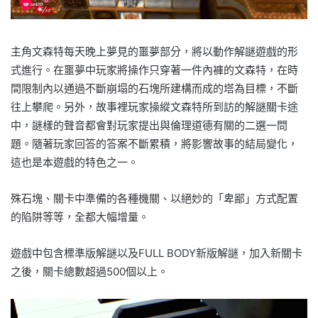
主角文森特每天晚上夢見的噩夢部分，將以動作解謎遊戲的形
式進行。在噩夢中玩家將操作只穿著一件內褲的文森特，在時
間限制內以通過不斷崩塌的石塊所建構而成的塔為目標，不斷
往上攀爬。另外，故事裡玩家操縱文森特所到訪的解謎關卡途
中，謎樣的聲音都會對玩家提出與倫理道德有關的二選一問
題。隨著玩家回答的答案不斷累積，將影響故事的結局變化，
這也是本遊戲的特色之一。
殊石塊、關卡中準備的各種機關、以絕妙的「卑鄙」方式配置
的陷阱等等，全都大幅增量。
遊戲中包含標準版解謎以及FULL BODY新版解謎，加入新關卡
之後，關卡總數超過500個以上。