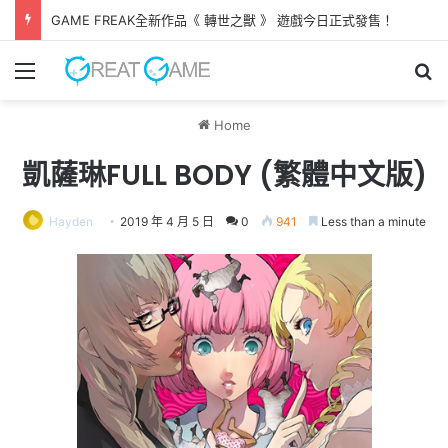
《 凱旋仙子 》試玩版推出 以女子騎術學校作主題
Menu
Se
Home
凱薩琳FULL BODY (繁體中文版)
Hayden
2019 年 4 月 5 日
0
941
Less than a minute