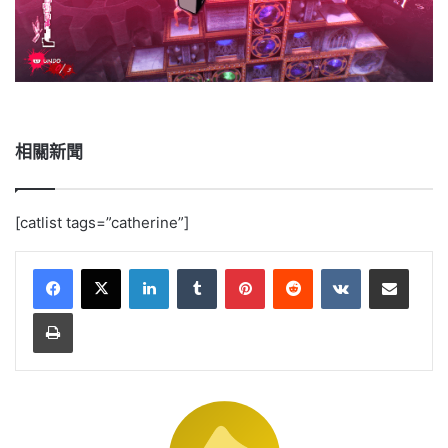
相關新聞
[catlist tags=”catherine”]
LinkedIn
Tumblr
Pinterest
Reddit
VKontakte
Share via Email
Print