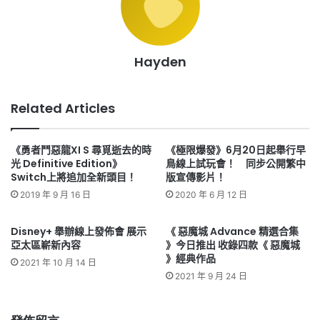
Hayden
Related Articles
《勇者鬥惡龍XI S 尋覓逝去的時
《極限爆發》6月20日起舉行早
光 Definitive Edition》
鳥線上試玩會！ 同步公開繁中
Switch上將追加全新頭目！
版宣傳影片！
2019 年 9 月 16 日
2020 年 6 月 12 日
Disney+ 舉辦線上發佈會 展示
《 惡魔城 Advance 精選合集
亞太區嶄新內容
》今日推出 收錄四款《 惡魔城
》經典作品
2021 年 10 月 14 日
2021 年 9 月 24 日