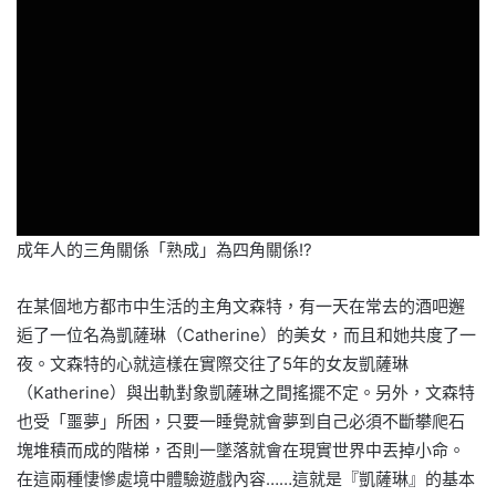
成年人的三角關係「熟成」為四角關係!?
在某個地方都市中生活的主角文森特，有一天在常去的酒吧邂
逅了一位名為凱薩琳（Catherine）的美女，而且和她共度了一
夜。文森特的心就這樣在實際交往了5年的女友凱薩琳
（Katherine）與出軌對象凱薩琳之間搖擺不定。另外，文森特
也受「噩夢」所困，只要一睡覺就會夢到自己必須不斷攀爬石
塊堆積而成的階梯，否則一墜落就會在現實世界中丟掉小命。
在這兩種悽慘處境中體驗遊戲內容……這就是『凱薩琳』的基本