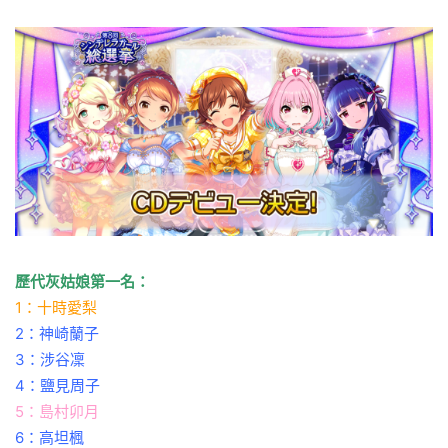
歷代灰姑娘第一名：
1：十時愛梨
2：神崎蘭子
3：涉谷凜
4：鹽見周子
5：島村卯月
6：高坦楓