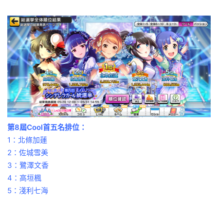
第8屆Cool首五名排位：
1：北條加蓮
2：佐城雪美
3：鷺澤文香
4：高垣楓
5：淺利七海