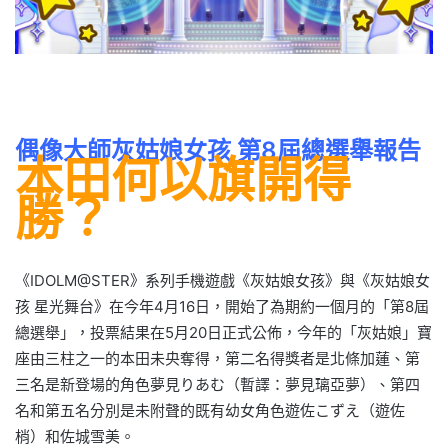
偶像大師灰姑娘女孩 第8屆總選舉報告
本田何以旗開得
勝？
《IDOLM@STER》系列手機遊戲《灰姑娘女孩》與《灰姑娘女
孩 星光舞台》在今年4月16日，開始了為期約一個月的「第8屆
總選舉」，投票結果在5月20日正式公佈，今年的「灰姑娘」寶
座由三柱之一的本田未央奪得，第二名得獎者是北條加蓮、第
三名是新登場的角色夢見りあむ（暫譯：夢見璃亞夢）、第四
名和第五名分別是未附聲的既有幼女角色遊佐こずえ（遊佐
梢）和佐城雪美。