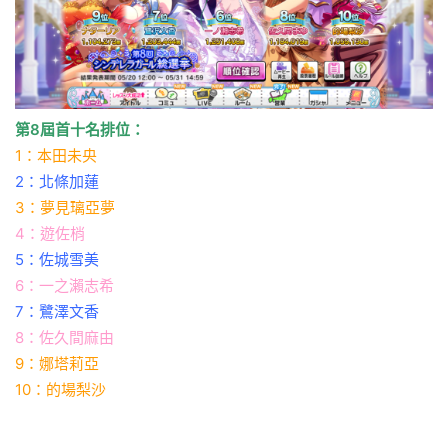
第8屆首十名排位：
1：本田未央
2：北條加蓮
3：夢見璃亞夢
4：遊佐梢
5：佐城雪美
6：一之瀨志希
7：鷺澤文香
8：佐久間麻由
9：娜塔莉亞
10：的場梨沙