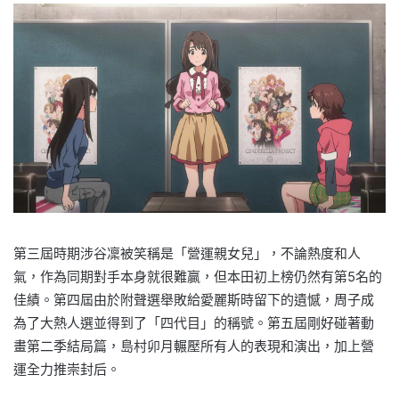
第三屆時期涉谷凜被笑稱是「營運親女兒」，不論熱度和人
氣，作為同期對手本身就很難贏，但本田初上榜仍然有第5名的
佳績。第四屆由於附聲選舉敗給愛麗斯時留下的遺憾，周子成
為了大熱人選並得到了「四代目」的稱號。第五屆剛好碰著動
畫第二季結局篇，島村卯月輾壓所有人的表現和演出，加上營
運全力推崇封后。