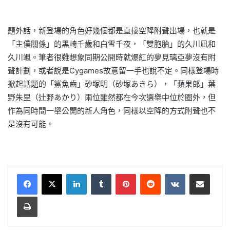
題外話，新登場的角色好幾個都是直接空降附聲出場，也就是
「主僕關係」的黑崎千歲和白雪千夜，「雙胞胎」的久川凪和
久川颯。筆者很難想象同期公開時就爆紅的夢見璃亞夢沒有附
聲計劃，或者說是Cygames故意留一手也說不定。同樣登場時
掀起話題的「鯊魚齒」砂塚明（砂塚あきら），「蘋果郎」葉
野朱里（辻野あかり）兩位雖然都在今次選舉中位於圈外，但
作為同時間一舉公開的新人角色，同樣以空降的方式附聲也不
是沒有可能。
LinkedIn
Tumblr
Pinterest
Reddit
VKontakte
Share via Email
Print