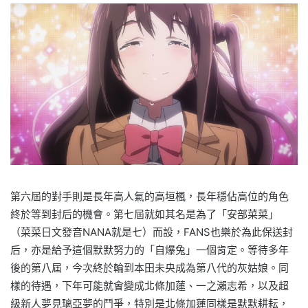
第六屆的對手則是長年高人氣的高垣楓，長年穩佔高位的角色
終於等到封后的機會。第七屆就如其名是為了「安部菜菜」
（菜菜日文發音NANA就是七）而設，FANS也樂於為此保送封
后，亦是給予這個默默努力的「自爆兔」一個肯定。等待多年
後的第八屆，今次終於輪到本田未央成為第八代的灰姑娘。同
樣的待遇，下年可能就會變成北條加蓮、一之瀨志希，以及超
級新人夢見璃亞夢的鬥爭，特別是北條加蓮同樣是默默耕耘，