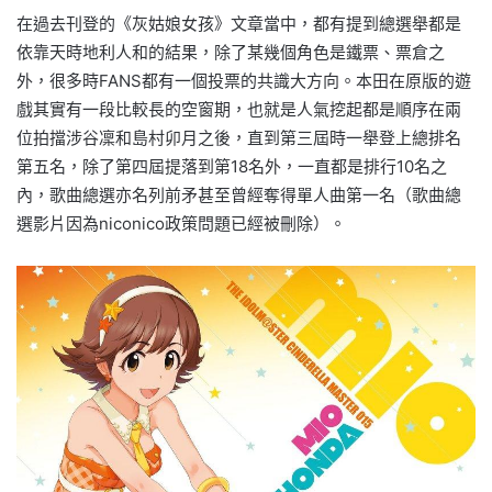
在過去刊登的《灰姑娘女孩》文章當中，都有提到總選舉都是
依靠天時地利人和的結果，除了某幾個角色是鐵票、票倉之
外，很多時FANS都有一個投票的共識大方向。本田在原版的遊
戲其實有一段比較長的空窗期，也就是人氣挖起都是順序在兩
位拍擋涉谷凜和島村卯月之後，直到第三屆時一舉登上總排名
第五名，除了第四屆提落到第18名外，一直都是排行10名之
內，歌曲總選亦名列前矛甚至曾經奪得單人曲第一名（歌曲總
選影片因為niconico政策問題已經被刪除）。