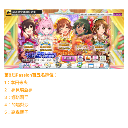
第8屆Passion首五名排位：
1：本田未央
2：夢見璃亞夢
3：娜塔莉亞
4：的場梨沙
5：高森藍子