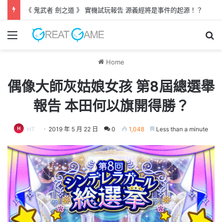
《 鬼武者 劍之道 》 實機試玩報告 源義經將是事件的起源！？
Menu
Se
Home
偶像大師灰姑娘女孩 第8屆總選舉
報告 本田何以旗開得勝？
HT
2019 年 5 月 22 日
0
1,048
Less than a minute