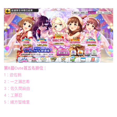
第8屆Cute首五名排位：
1：遊佐梢
2：一之瀨志希
3：佐久間麻由
4：工藤忍
5：緒方智繪里