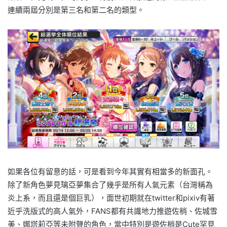
連續兩屆分別是第三名和第二名的類型。
如果各位有留意的話，可是看到今年其實有相當多的新面孔。
除了新角色夢見璃亞夢集合了幾乎是所有人氣元素（台灣稱為
炎上系，而且還是個巨乳），面世初期就在twitter和pixiv有著
近乎洗版式的高人氣外，FANS都有共識地力推遊佐梢、佐城雪
美、娜塔莉亞等未附聲的角色，當中特別是遊佐梢是Cute罕見