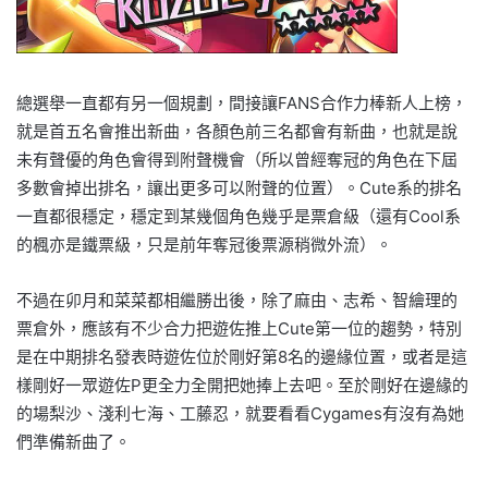
總選舉一直都有另一個規劃，間接讓FANS合作力棒新人上榜，
就是首五名會推出新曲，各顏色前三名都會有新曲，也就是說
未有聲優的角色會得到附聲機會（所以曾經奪冠的角色在下屆
多數會掉出排名，讓出更多可以附聲的位置）。Cute系的排名
一直都很穩定，穩定到某幾個角色幾乎是票倉級（還有Cool系
的楓亦是鐵票級，只是前年奪冠後票源稍微外流）。
不過在卯月和菜菜都相繼勝出後，除了麻由、志希、智繪理的
票倉外，應該有不少合力把遊佐推上Cute第一位的趨勢，特別
是在中期排名發表時遊佐位於剛好第8名的邊緣位置，或者是這
樣剛好一眾遊佐P更全力全開把她捧上去吧。至於剛好在邊緣的
的場梨沙、淺利七海、工藤忍，就要看看Cygames有沒有為她
們準備新曲了。