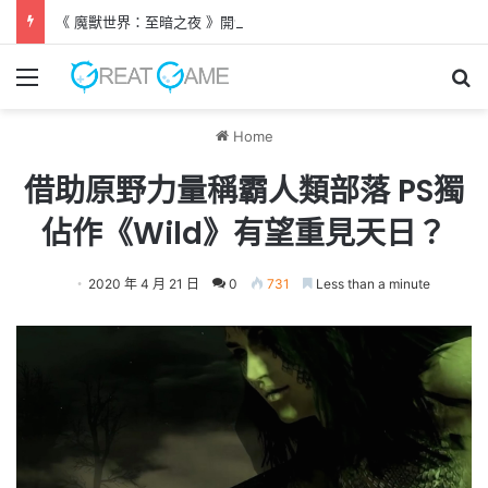
《 魔獸世界：至暗之夜 》開發團隊訪談 淺談寵物系統、盤蛇島新劇情
Menu
Se
Home
借助原野力量稱霸人類部落 PS獨
佔作《Wild》有望重見天日？
2020 年 4 月 21 日
0
731
Less than a minute