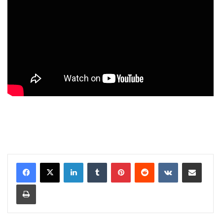
LinkedIn
Tumblr
Pinterest
Reddit
VKontakte
Share via Email
Print