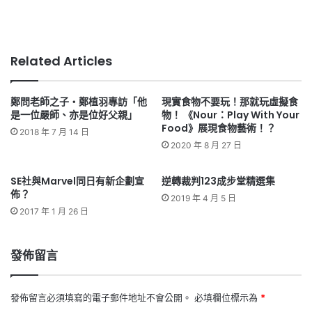
Related Articles
鄭問老師之子‧鄭植羽專訪「他
現實食物不要玩！那就玩虛擬食
是一位嚴師、亦是位好父親」
物！ 《Nour：Play With Your
Food》展現食物藝術！？
2018 年 7 月 14 日
2020 年 8 月 27 日
SE社與Marvel同日有新企劃宣
逆轉裁判123成步堂精選集
佈？
2019 年 4 月 5 日
2017 年 1 月 26 日
發佈留言
發佈留言必須填寫的電子郵件地址不會公開。
必填欄位標示為
*