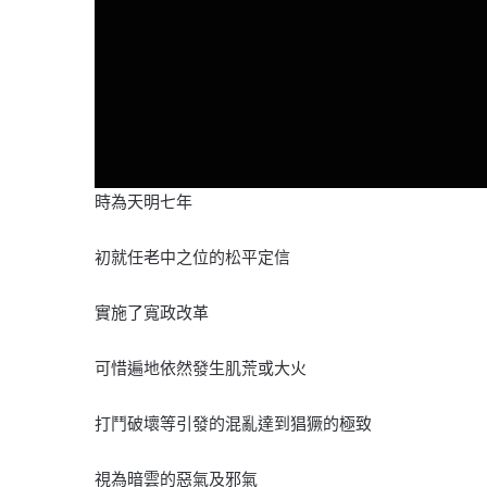
時為天明七年
初就任老中之位的松平定信
實施了寬政改革
可惜遍地依然發生肌荒或大火
打鬥破壞等引發的混亂達到猖獗的極致
視為暗雲的惡氣及邪氣