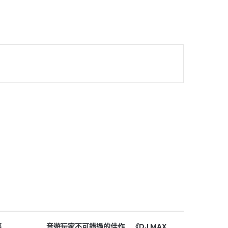
幕
音遊玩家不可錯過的佳作 《DJ MAX