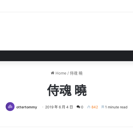
CIAL CARD GAME 擴充包第 1 彈發售
Home
/
侍魂 曉
侍魂 曉
ottertommy
2019 年 6 月 4 日
0
842
1 minute read