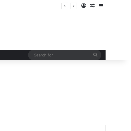
Log In
Random Article
Sidebar
Search
for