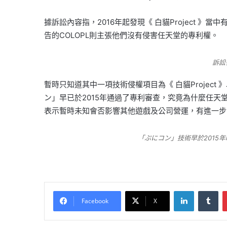
據訴訟內容指，2016年起發現《 白貓Project 
告的COLOPL則主張他們沒有侵害任天堂的專利權。
訴訟
暫時只知道其中一項技術侵權項目為《 白貓Project
ン」早已於2015年通過了專利審查，究竟為什麼任天
表示暫時未知會否影響其他遊戲及公司營運，有進一步
「ぷにコン」技術早於2015
LinkedIn
Tu
Facebook
X