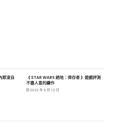
社內欺凌自
《 STAR WARS 絕地：倖存者 》遊戲評測
不盡人意的續作
2023 年 6 月 13 日