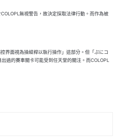
由於COLOPL無視警告，故決定採取法律行動。而作為被
，「把觸控界面視為操縱桿以執行操作」這部分。但「ぷにコ
出過的賽車關卡可能受到任天堂的關注。而COLOPL