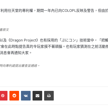
》當中有利用任天堂的專利權，期間一年內已向COLOPL反映及警告，但
書原文
 》以及《Dragon Project》也有採用的「ぷにコン」技術當中
堂會在此時點提告真的令玩家摸不著頭腦。也有玩家猜測在之前活動推
消息會再通知大家。
年時向專利處提出審查並通過。
mblr
Pinterest
Reddit
VKontakte
Share via Email
Print