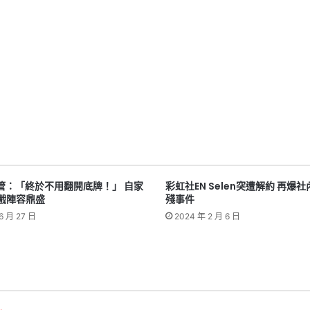
主管：「終於不用翻開底牌！」 自家
彩虹社EN Selen突遭解約 再爆
戲陣容鼎盛
殘事件
6 月 27 日
2024 年 2 月 6 日