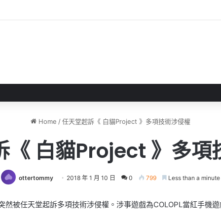
正式完成 EA轉型成為私人公司
Home
/
任天堂起訴《 白貓Project 》多項技術涉侵權
《 白貓Project 》多
ottertommy
2018 年 1 月 10 日
0
799
Less than a minute
，突然被任天堂起訴多項技術涉侵權。涉事遊戲為COLOPL當紅手機遊戲《