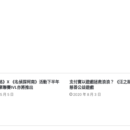
格》X 《名偵探柯南》活動下半年
支付寶以遊戲拯救浪浪？ 《汪之
業聯賽IVL亦將推出
慈善公益遊戲
5 月 5 日
2020 年 8 月 3 日