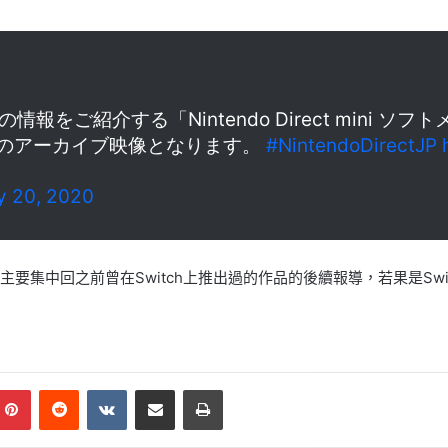
をご紹介する「Nintendo Direct mini ソフ
分のアーカイブ映像となります。
#NintendoDirectJP
y 20, 2020
要集中回之前曾在Switch上推出過的作品的後續報導，若果是Sw
mblr
Pinterest
Reddit
VKontakte
Share via Email
Print