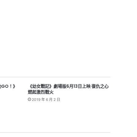
助GO！》
《幼女戰記》劇場版6月13日上映 復仇之心
燃起激烈戰火
2019 年 6 月 2 日