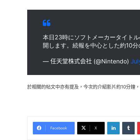
本日23時にソフトメーカータイトルの情報
開します。続報を中心とした約10
— 任天堂株式会社 (@Nintendo)
Jul
於相關的帖文中亦有提及，今次的介紹影片約10分鐘，主
LinkedIn
Tu
Facebook
X