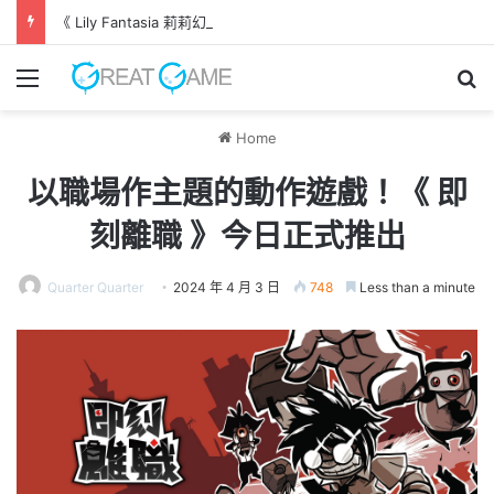
《 Lily Fantasia 莉莉幻想曲 》今日發售！ 命運與旋律交錯的旅程
Menu
Se
Home
以職場作主題的動作遊戲！《 即
刻離職 》今日正式推出
Quarter Quarter
2024 年 4 月 3 日
748
Less than a minute