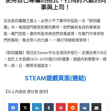
使用自己專屬的招式，打飛討人厭的同
事與上司！
在玩家的離職之路上，必然少不了夥伴的協助。在「即刻離
職」中，每個部門都有對應的夥伴，他們擁有各自的專業技
能、戰鬥型態。盡你所能地與他們培養感情，在戰鬥中尋求他
們的幫助，集合眾人的力量， 一路打到總經理室吧！
《即刻離職》現已於Steam平台全球同步發行，定價台幣318元
，並於上市首週(4/3~4/10)進行9折優惠，遊戲內對應繁中、簡
中、英、日、韓等多國語言。
STEAM遊戲頁面(連結)
【以上內容由 傑仕登 提供】
LinkedIn
Tumblr
Pinterest
Reddit
VKontakte
Share via Email