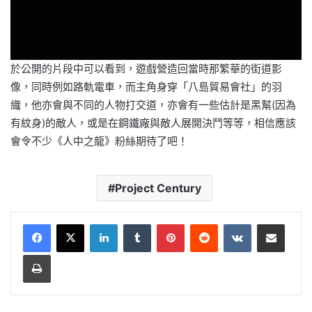
於公開的片段中可以看到，遊戲營造回當時那繁華的街道影
像，同時例如路軌電車，而主角身穿「八島貿易會社」的羽
織，他亦會與不同的人物打交道，亦會有一些估計是黑幫(因為
有紋身)的敵人，或是在鋼鐵廠與敵人展開決鬥等等，相信應該
會令不少《人中之龍》粉絲期待了吧！
Project Century
LinkedIn
Tumblr
Pinterest
Reddit
VKontakte
Share via Email
Print