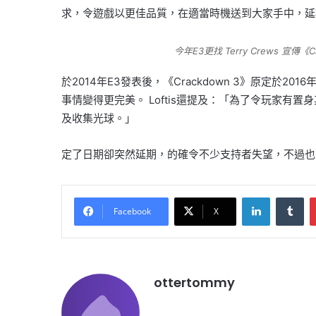
求，令遊戲以更佳品質，在適當時機送到大家手中，延
今年E3更找 Terry Crews 宣傳《C
於2014年E3發表後，《Crackdown 3》原
事情變得更完美。 Loftis還提及：「為了令玩家
及收集光球。」
定了日期卻突然延期，的確令不少支持者失望，不過也有
LinkedIn
Tu
Facebook
X
ottertommy