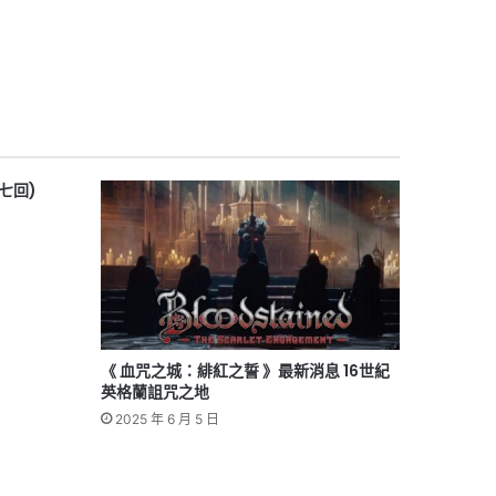
七回)
《 血咒之城：緋紅之誓 》最新消息 16世紀
英格蘭詛咒之地
2025 年 6 月 5 日