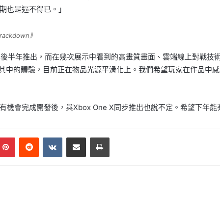
期也是逼不得已。」
rackdown》
定於2016年後半年推出，而在幾次展示中看到的高畫質畫面、雲端線上對
有置身其中的體驗，目前正在物品光源平滑化上。我們希望玩家在作品
機會完成開發後，與Xbox One X同步推出也說不定。希望下年
mblr
Pinterest
Reddit
VKontakte
Share via Email
Print