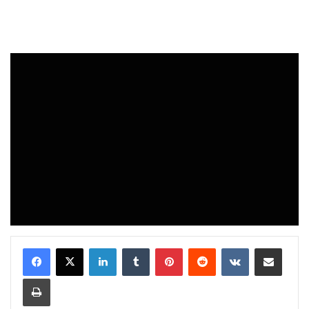
LinkedIn
Tumblr
Pinterest
Reddit
VKontakte
Share via Email
Print