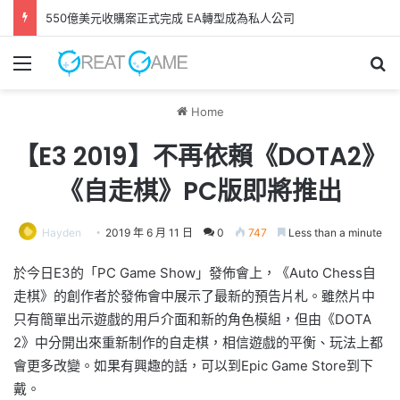
550億美元收購案正式完成 EA轉型成為私人公司
Menu
Se
Home
【E3 2019】不再依賴《DOTA2》
《自走棋》PC版即將推出
Hayden
2019 年 6 月 11 日
0
747
Less than a minute
於今日E3的「PC Game Show」發佈會上，《Auto Chess自
走棋》的創作者於發佈會中展示了最新的預告片札。雖然片中
只有簡單出示遊戲的用戶介面和新的角色模組，但由《DOTA
2》中分開出來重新制作的自走棋，相信遊戲的平衡、玩法上都
會更多改變。如果有興趣的話，可以到Epic Game Store到下
戴。