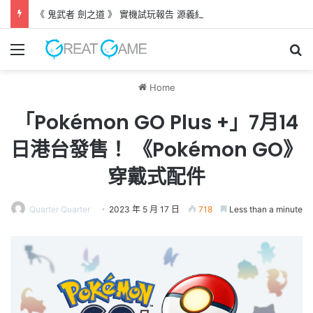
《 鬼武者 劍之道 》 實機試玩報告 源義經將是事件的起源！？
Menu
Se
Home
「Pokémon GO Plus +」7月14
日港台發售！ 《Pokémon GO》
穿戴式配件
Quarter Quarter
2023 年 5 月 17 日
718
Less than a minute