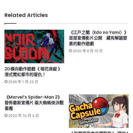
Related Articles
《江戶之闇（Edo no Yami）》
首部宣傳影片公開 藏有解謎要
素的動作遊戲
2020 年 6 月 15 日
2D橫向動作遊戲《 暗花夜綻 》
港式霓虹都市的復仇！
2026 年 1 月 23 日
《Marvel’s Spider-Man 2》
發佈最新宣傳片 兩大蜘蛛俠決戰
毒魔
2023 年 10 月 3 日