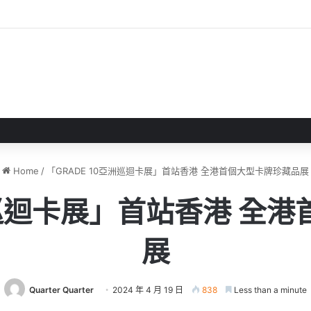
 》 實機試玩報告 源義經將是事件的起源！？
Home
/
「GRADE 10亞洲巡迴卡展」首站香港 全港首個大型卡牌珍藏品展
亞洲巡迴卡展」首站香港 全
展
Quarter Quarter
2024 年 4 月 19 日
838
Less than a minute