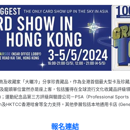
過百參展商及收藏家「大曬冷」分享珍貴藏品，作為全港首個最大型卡及
及龍頭單位當然亦是座上客，包括獲得在全球流行文化收藏品評級領域
nsor)；運動紀念品第三方評級與驗證公司－PSA（Professional Sport
run及HKTCC香港咭會等全力支持。其他參展包括本地通用卡店 (Gener
報名連結