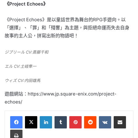
《Project Echoes》
《Project Echoes》是以童話世界為舞台的RPG手遊向。以
「選擇」、「罪」和「殘響」為主題，與拒絕命運而失去自身
故事的主人公，拼寫出新的物語吧！
ジブリール CV:斎藤千和
エル CV:土岐隼一
ウィズ CV:内田雄馬
遊戲網站：https://www.jp.square-enix.com/project-
echoes/
LinkedIn
Tumblr
Pinterest
Reddit
VKontakte
Share via Email
Print