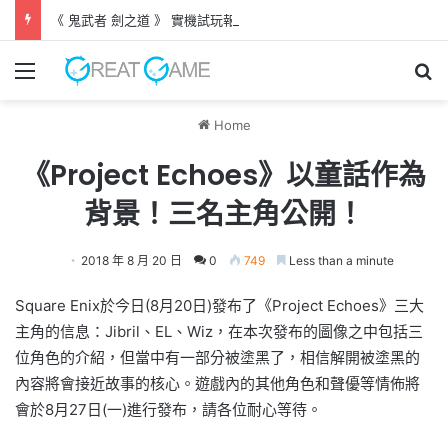
《 鬼武者 劍之道 》 實機試玩報告 源義經將是事件的起源！？
Menu
Se
Home
《Project Echoes》以童話作為
背景！三名主角公開！
2018 年 8 月 20 日
0
749
Less than a minute
Square Enix於今日(8月20日)發布了《Project Echoes》三大
主角的信息：Jibril、EL、Wiz，在本次發布的圖像之中包括三
位角色的介紹，但當中有一部分被塗黑了，相信解開被塗黑的
內容將會接近故事的核心。遊戲內的其他角色和聲優等情佈將
會於8月27日(一)進行發布，請各位耐心等待。