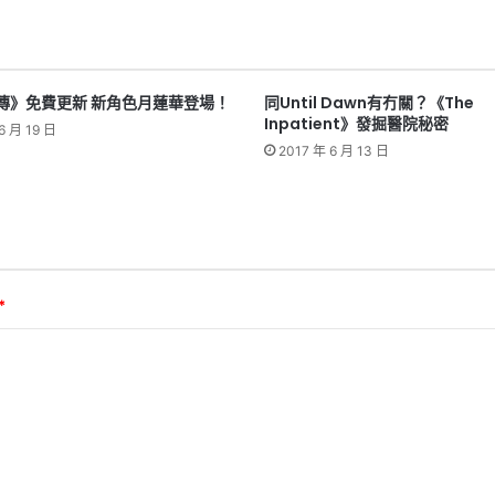
傳》免費更新 新角色月蓮華登場！
同Until Dawn有冇關？《The
Inpatient》發掘醫院秘密
6 月 19 日
2017 年 6 月 13 日
*