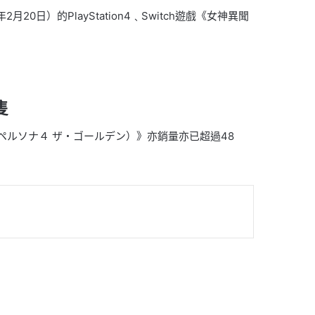
月20日）的PlayStation4﹑Switch遊戲《女神異聞
隻
ペルソナ４ ザ・ゴールデン）》亦銷量亦已超過48