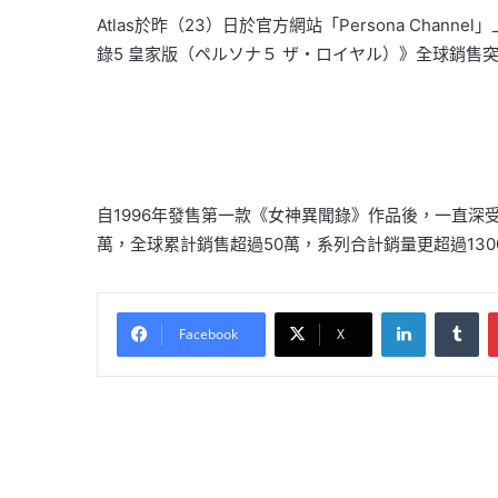
Atlas於昨（23）日於官方網站「Persona Chann
錄5 皇家版（ペルソナ５ ザ・ロイヤル）》全球銷售突
自1996年發售第一款《女神異聞錄》作品後，一直深
萬，全球累計銷售超過50萬，系列合計銷量更超過130
LinkedIn
Tu
Facebook
X