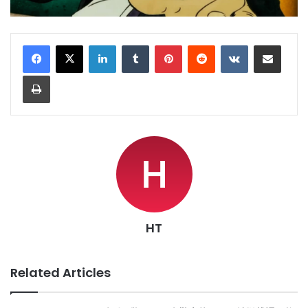
LinkedIn
Tumblr
Pinterest
Reddit
VKontakte
Share via Email
Print
HT
Related Articles