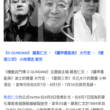
《G GUNDAM》 鵜島仁文 、 《鐵甲萬能俠》 大竹宏 、 《雷
朋三世》 小林清志 逝世
《機動武鬥傳 G GUNDAM》主題曲主唱 鵜島仁文 、《鐵甲萬
能俠》波士的聲優 大竹宏 、《雷朋三世》次元大介的聲優 小林
清志 ，宣佈分別在8月7日、8月1日、7月30日與世長辭。
鵜島仁文
的公式twitter在8月9日發表訃文，在8月7日因為肝硬
化導致食道靜脈瘤破裂逝世，享年55歲。鵜島仁文於1994年自
「KING RECORD」以創作歌手出道，在1994年主唱《機動武