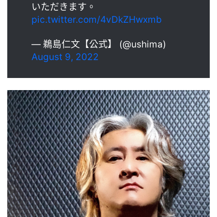
いただきます。
pic.twitter.com/4vDkZHwxmb
— 鵜島仁文【公式】 (@ushima)
August 9, 2022