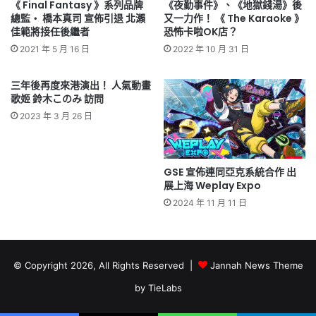
《 Final Fantasy 》系列品牌
《夜勤事件》、《地獄錢湯》後
總監‧ 橋本真司 宣佈引退 北瀨
又一力作！ 《 The Karaoke 》
佳範將接任後繼者
恐怖卡啦OK店？
2021 年 5 月 16 日
2022 年 10 月 31 日
三年後再度來港演出！ 人氣動畫
歌姬 鈴木このみ 訪問
2023 年 3 月 26 日
GSE 宣佈連同亞克系統合作 出
展上海 Weplay Expo
2024 年 11 月 11 日
© Copyright 2026, All Rights Reserved |
Jannah News Theme
by TieLabs