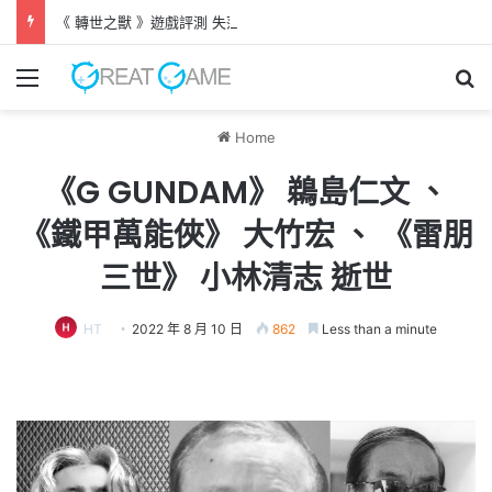
《 轉世之獸 》遊戲評測 失落世界中與巨犬冒險
Menu
Se
Home
《G GUNDAM》 鵜島仁文 、
《鐵甲萬能俠》 大竹宏 、 《雷朋
三世》 小林清志 逝世
HT
2022 年 8 月 10 日
862
Less than a minute