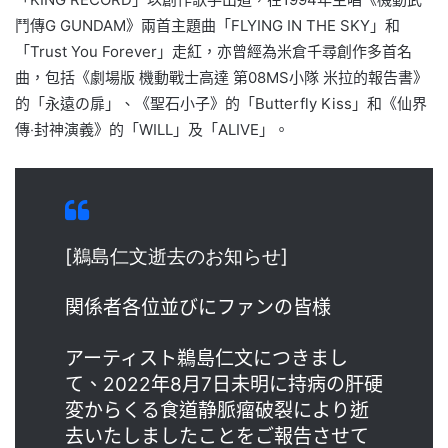
鬥傳G GUNDAM》兩首主題曲「FLYING IN THE SKY」和
「Trust You Forever」走紅，亦曾經為米倉千尋創作多首名
曲，包括《劇場版 機動戰士高達 第08MS小隊 米拉的報告書》
的「永遠の扉」、《聖石小子》的「Butterfly Kiss」和《仙界
傳‧封神演義》的「WILL」及「ALIVE」。
[鵜島仁文逝去のお知らせ]
関係者各位並びにファンの皆様
アーティスト鵜島仁文につきまし
て、2022年8月7日未明に持病の肝硬
変からくる食道静脈瘤破裂により逝
去いたしましたことをご報告させて