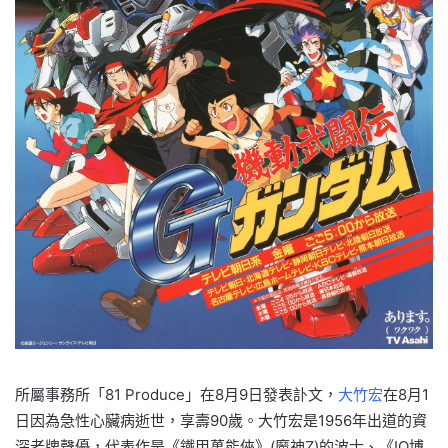
所屬事務所「81 Produce」在8月9日發表訃文，
大竹宏
在8月1
日因為急性心臟病逝世，享壽90歲。大竹宏是1956年出道的資
深老牌聲優，代表作是《鐵甲萬能俠》(魔神Z)的波士、《IQ博