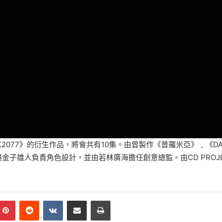
PUNK2077》的衍生作品，將會共有10集。由曾製作《普羅米亞》﹑《DAR
與金子雄人負責角色設計，並由若林廣海擔任創意總監。由CD PROJ
mblr
Pinterest
Reddit
VKontakte
Share via Email
Print