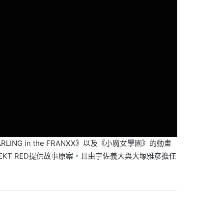
LING in the FRANXX》以及《小魔女學園》的動畫
EKT RED提供故事原案，且由宇佐義大與大塚雅彦擔任