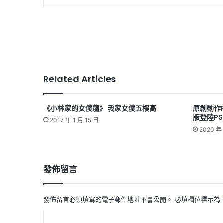
Related Articles
《小林家的女僕龍》 我家女僕五樓高
原創動作RP
版登陸PS5
2017 年 1 月 15 日
2020 年 
發佈留言
發佈留言必須填寫的電子郵件地址不會公開。
必填欄位標示為
留