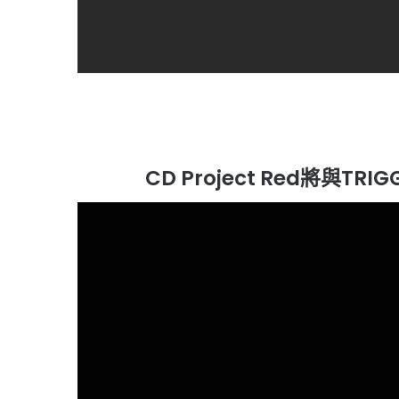
CD Project Red將與TR