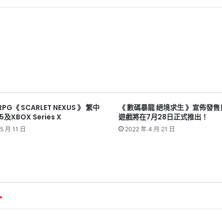
G《 SCARLET NEXUS 》 繁中
《 數碼暴龍 絕境求生 》宣佈發
及XBOX Series X
遊戲將在7月28日正式推出！
5 月 11 日
2022 年 4 月 21 日
*