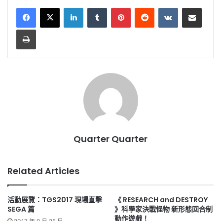
LinkedIn
Tumblr
Pinterest
Reddit
VKontakte
Share via Email
Print
Quarter Quarter
Related Articles
活動展覽：TGS2017 現場直擊
《 RESEARCH and DESTROY
SEGA 篇
》科學家決戰怪物 新形態回合制
動作遊戲！