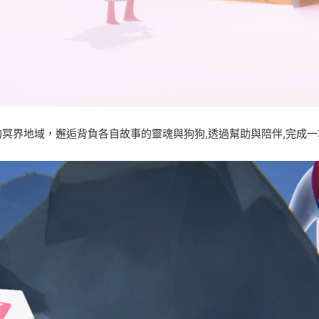
的冥界地域，邂逅背負各自故事的靈魂與狗狗,透過幫助與陪伴,完成