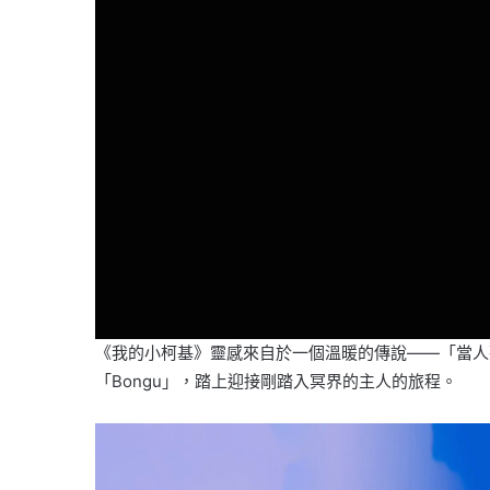
《我的小柯基》靈感來自於一個溫暖的傳說——「當人
「Bongu」，踏上迎接剛踏入冥界的主人的旅程。