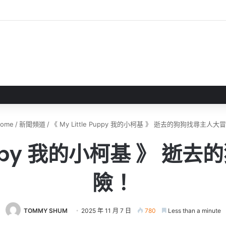
戲評測 失落世界中與巨犬冒險
ome
/
新聞頻道
/
《 My Little Puppy 我的小柯基 》 逝去的狗狗找尋主人大
e Puppy 我的小柯基 》 
險！
TOMMY SHUM
2025 年 11 月 7 日
780
Less than a minute