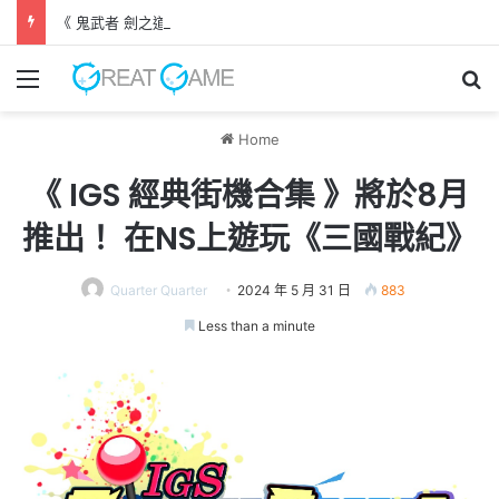
《 鬼武者 劍之道 》 實機試玩報告 源義經將是事件的起源！？
Menu
Se
Home
《 IGS 經典街機合集 》將於8月
推出！ 在NS上遊玩《三國戰紀》
Quarter Quarter
2024 年 5 月 31 日
883
Less than a minute