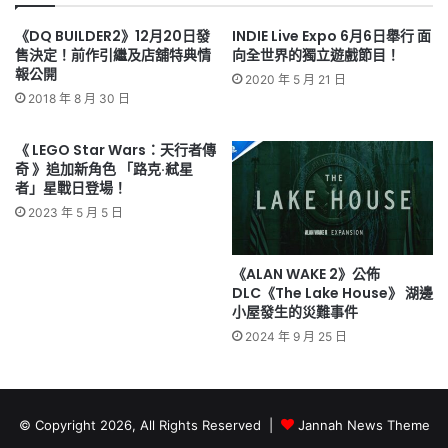
《DQ BUILDER2》12月20日發
INDIE Live Expo 6月6日舉行 面
售決定！前作引繼及店舖特典情
向全世界的獨立遊戲節目！
報公開
2020 年 5 月 21 日
2018 年 8 月 30 日
《 LEGO Star Wars：天行者傳
奇 》追加新角色 「路克·弒星
者」星戰日登場！
2023 年 5 月 5 日
《ALAN WAKE 2》公佈
DLC《The Lake House》 湖邊
小屋發生的災難事件
2024 年 9 月 25 日
© Copyright 2026, All Rights Reserved |
Jannah News Theme