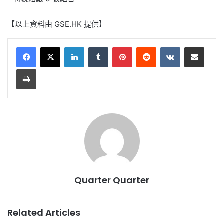
【以上資料由 GSE.HK 提供】
LinkedIn
Tumblr
Pinterest
Reddit
VKontakte
Share via Email
Print
Quarter Quarter
Related Articles