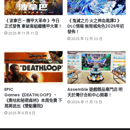
《 波拿巴 – 機甲大革命 》今日
《 鬼滅之刃 火之神血風譚2 》
正式發售 拿破崙組織機甲大軍！
DLC情報 無限城角色2026年初
發佈！
2025 年 11 月 11 日
2025 年 12 月 23 日
EPIC
Assemble 遊戲精品專門店 明
Games《DEATHLOOP》、
天於灣仔合和中心開幕！
《奧咕和秘密森林》本周免費 下
2024 年 11 月 13 日
周將送出《雙點醫院》
2025 年 6 月 6 日