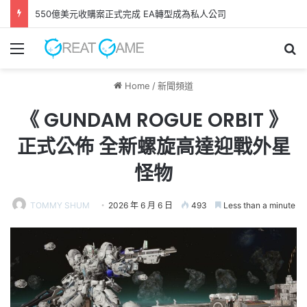
GAME FREAK全新作品《 轉世之獸 》 遊戲今日正式發售！
Menu
Se
Home
/
新聞頻道
《 GUNDAM ROGUE ORBIT 》
正式公佈 全新螺旋高達迎戰外星
怪物
TOMMY SHUM
2026 年 6 月 6 日
493
Less than a minute