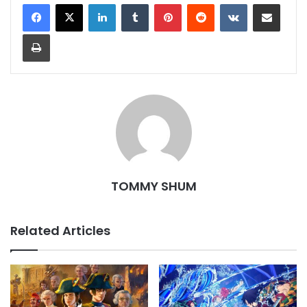
LinkedIn
Tumblr
Pinterest
Reddit
VKontakte
Share via Email
Print
TOMMY SHUM
Related Articles