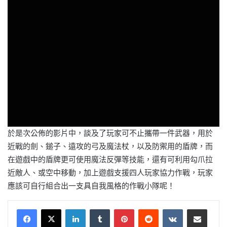
於是次公佈的影片中，談及了玩家可不止攜帶一件武器，用於
近戰的劍、鎚子、遠攻的弓及魔法杖，以及防禦用的盾牌，而
在遊戲中的盾牌更可使用魔法反彈等技能，還有可利用勾爪拉
近敵人、或空中移動，加上遊戲支援四人玩家協力作戰，玩家
應該可自行組合出一支具自我風格的作戰小隊呢！
LinkedIn
Tumblr
Pinterest
Reddit
VKontakte
Share via Email