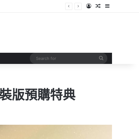
Log In
Random Article
Sidebar
Search
for
開盒裝版預購特典