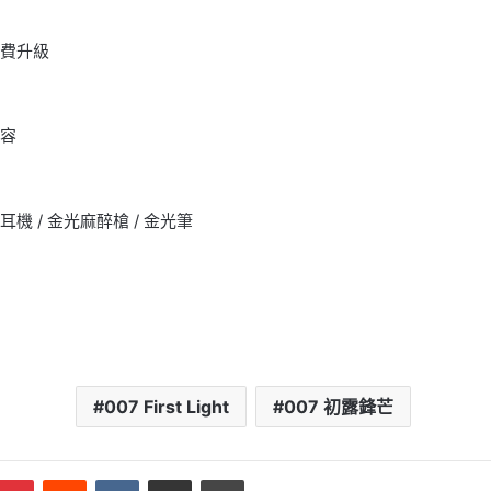
）
》免費升級
內容
機 / 金光麻醉槍 / 金光筆
007 First Light
007 初露鋒芒
mblr
Pinterest
Reddit
VKontakte
Share via Email
Print