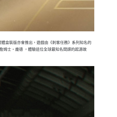
外，繁體中文實體盒裝版亦會推出，遊戲由《刺客任務》系列知名的
畫新人詹姆士・龐德 ，體驗這位全球最知名間諜的起源故