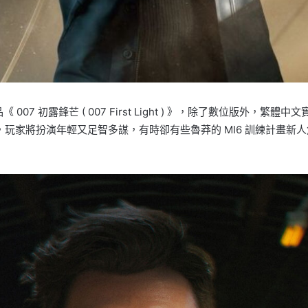
《 007 初露鋒芒 ( 007 First Light ) 》，除了數位版
作冒險遊戲，玩家將扮演年輕又足智多謀，有時卻有些魯莽的 MI6 訓練計