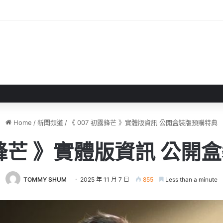
 》 實機試玩報告 源義經將是事件的起源！？
Home
/
新聞頻道
/
《 007 初露鋒芒 》實體版資訊 公開盒裝版預購特典
露鋒芒 》實體版資訊 公
TOMMY SHUM
2025 年 11 月 7 日
855
Less than a minute