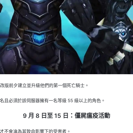
改版前夕建立並升級他們的第一個死亡騎士。
名且必須於該伺服器擁有一名等級 55 級以上的角色。
9 月 8 日至 15 日：僵屍瘟疫活動
才不會淪為其致命影響下的受害者。