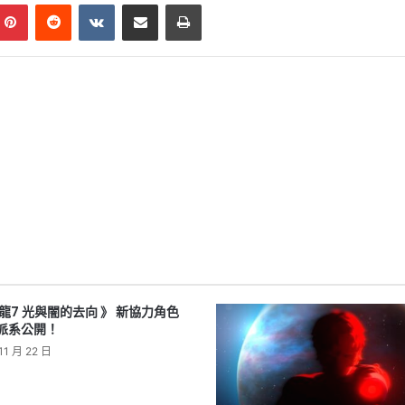
mblr
Pinterest
Reddit
VKontakte
Share via Email
Print
龍7 光與闇的去向 》 新協力角色
派系公開！
11 月 22 日