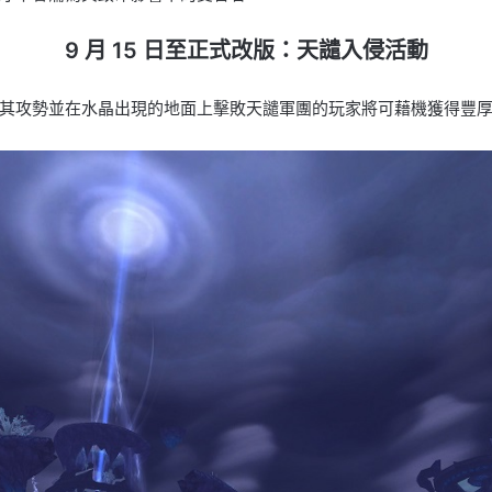
9 月 15 日至正式改版：天譴入侵活動
其攻勢並在水晶出現的地面上擊敗天譴軍團的玩家將可藉機獲得豐