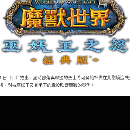
 月 1 日（四）推出，屆時部落與聯盟的勇士將可開始準備在北裂境
）開拔、對抗巫妖王及其手下的戰役吹響開戰的號角。