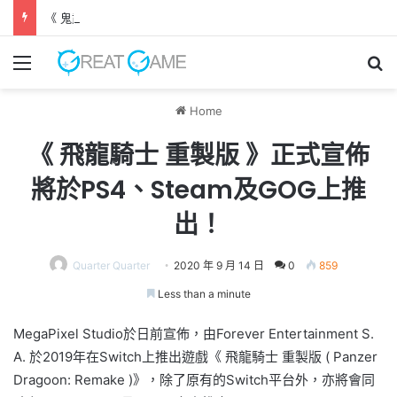
《 鬼武者 劍之道 》 實機試玩報告 源義經將是事件的起源！？
Menu
Se
Home
《 飛龍騎士 重製版 》正式宣佈
將於PS4、Steam及GOG上推
出！
Quarter Quarter
2020 年 9 月 14 日
0
859
Less than a minute
MegaPixel Studio於日前宣佈，由Forever Entertainment S.
A. 於2019年在Switch上推出遊戲《 飛龍騎士 重製版 ( Panzer
Dragoon: Remake )》，除了原有的Switch平台外，亦將會同