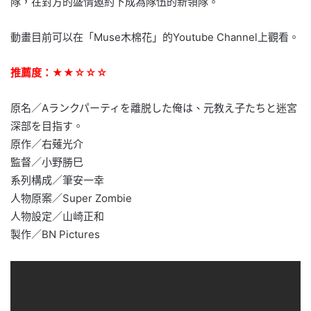
隊，在對方的盛情邀約下成為隊伍的新領隊。
動畫目前可以在「Muse木棉花」的Youtube Channel上觀看。
推薦度：★★☆☆☆
原名／Aランクパーティを離脱した俺は、元教え子たちと迷宮
深部を目指す。
原作／右薙光介
監督／小野勝巳
系列構成／筆安一幸
人物原案／Super Zombie
人物設定／山崎正和
製作／BN Pictures