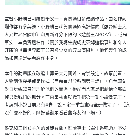
監督小野勝巳和編劇筆安一幸負責過很多改編作品，由名作到
爛作都有參與過，小野勝巳就負責過極高評價的《骸骨騎士大
人異世界冒險中》和刷新評分下限的《遊戲王ARC-V》，或是
筆安一幸負責過名作《關於我轉生變成史萊姆這檔事》和令人
汗顏的《異世界魔王與召喚少女的奴隸魔術》，他們製作的成
品如何還是要看原作本身。
本作的動畫版在改編上算是大刀闊斧，背景設定、故事前置、
人物關係幾乎都是砍掉（目前有部分移到第三話），角色兩句
對白讓觀眾自行理解他們的關係，極端而言就是把劇情全部砍
掉只做戰鬥的部分。首兩集動畫就幾乎把第一期小說做完了，
考慮到小說目前只有4卷，說不定一季動畫就全部做完了。（這
沒什麼不好的，剛好讓觀眾看看舊隊友的下場。）
優克和三個女主角的師徒關係，紅魔導士（弱化系輔助）不受