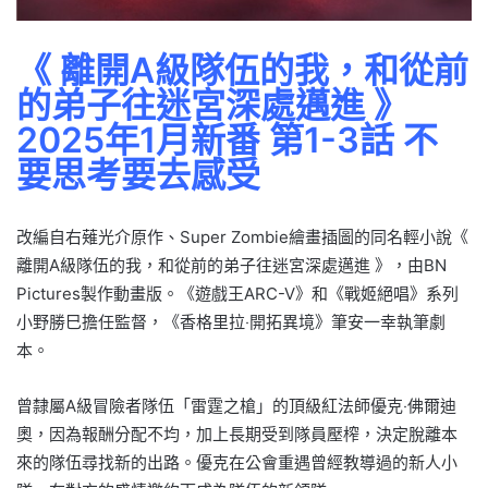
《 離開A級隊伍的我，和從前
的弟子往迷宮深處邁進 》
2025年1月新番 第1-3話 不
要思考要去感受
改編自右薙光介原作、Super Zombie繪畫插圖的同名輕小說《
離開A級隊伍的我，和從前的弟子往迷宮深處邁進 》，由BN
Pictures製作動畫版。《遊戲王ARC-V》和《戰姬絕唱》系列
小野勝巳擔任監督，《香格里拉‧開拓異境》筆安一幸執筆劇
本。
曾隸屬A級冒險者隊伍「雷霆之槍」的頂級紅法師優克‧佛爾迪
奧，因為報酬分配不均，加上長期受到隊員壓榨，決定脫離本
來的隊伍尋找新的出路。優克在公會重遇曾經教導過的新人小