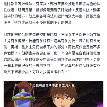
刪除都會導致理解上有差異，部分直接砍掉也會影響角色的個
性表達，明明是第一話卻像是漏看了好幾話。反過來說，動畫
做得好的地方，就是用各種魔法和戰鬥填滿大半集，讓觀眾會
產生「這類作品就差不多這樣的吧」的想法。
目前動畫的台詞更像是技能複讀機，三個女主角都是不斷在捧
主角有多博學、技能有多稀有、道具有多方便、鍊金術有多萬
能，再補一些女主角們自嘆不如的部分。即使原作也是差不多
這個樣子，但動畫弄得更加單一化，也沒有優克自我評價低落
的認知偏差，很難從落差中感受到同類作品有趣的地方，更像
一個本來就很強的人去自立門戶。（如果真的對作品詳細有興
趣又不想讀小說，可以去找漫畫版看看。）