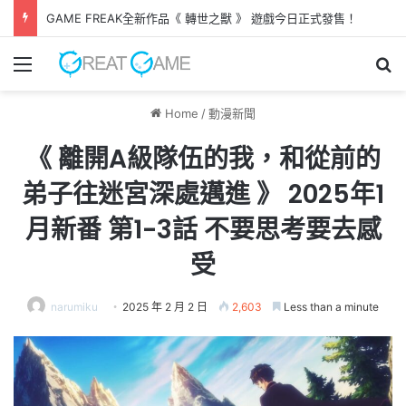
《 凱旋仙子 》試玩版推出 以女子騎術學校作主題
Menu
Se
Home
/
動漫新聞
《 離開A級隊伍的我，和從前的
弟子往迷宮深處邁進 》 2025年1
月新番 第1-3話 不要思考要去感
受
narumiku
2025 年 2 月 2 日
2,603
Less than a minute