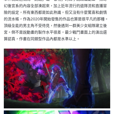
幻後宮系的內容全部湊起來，加上近年流行的退隊流和直播冒
險的設定，所有東西都是如此熟識，但又沒有什麼驚喜和劇情
的流水帳，作為2020年開始發售的作品也算是很平凡的那種。
頂級全能的男主角不受待見，然後遇到一群美少女組隊建立後
宮。倒不是說動畫的製作水平很差，最少戰鬥畫面上的演出還
算認真，作畫在同類型作品內都是水準以上。