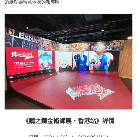
的話就要留意今次的報導啊！
《鋼之錬金術師展・香港站》詳情