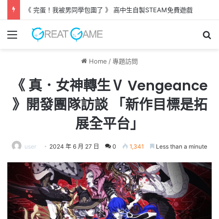
550億美元收購案正式完成 EA轉型成為私人公司
Menu
Se
Home
/
專題訪問
《 真．女神轉生Ⅴ Vengeance
》開發團隊訪談 「新作目標是拓
展全平台」
user
2024 年 6 月 27 日
0
1,341
Less than a minute