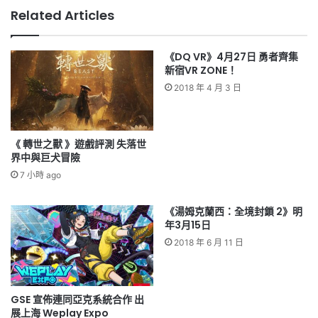
Related Articles
《DQ VR》4月27日 勇者齊集
新宿VR ZONE！
2018 年 4 月 3 日
《 轉世之獸 》遊戲評測 失落世
界中與巨犬冒險
7 小時 ago
《湯姆克蘭西：全境封鎖 2》明
年3月15日
2018 年 6 月 11 日
GSE 宣佈連同亞克系統合作 出
展上海 Weplay Expo