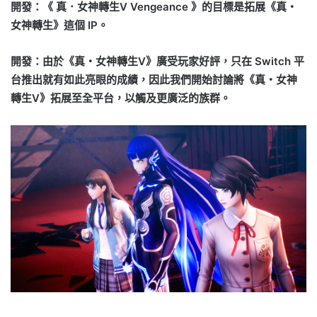
開發：《 真．女神轉生Ⅴ Vengeance 》的目標是拓展《真・
女神轉生》這個 IP。
開發：由於《真・女神轉生Ⅴ》廣受玩家好評，只在 Switch 平
台推出就有如此亮眼的成績，因此我們開始討論將《真・女神
轉生Ⅴ》拓展至全平台，以觸及更廣泛的族群。