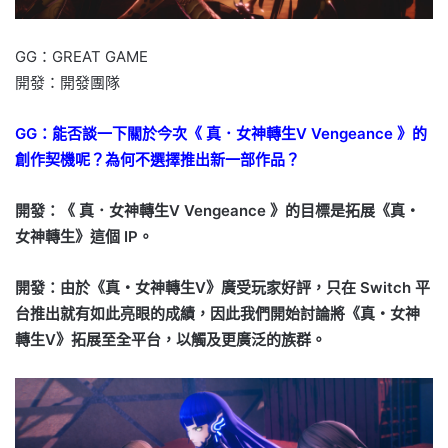
GG：GREAT GAME
開發：開發團隊
GG：能否談一下關於今次《 真．女神轉生Ⅴ Vengeance 》的
創作契機呢？為何不選擇推出新一部作品？
開發：《 真．女神轉生Ⅴ Vengeance 》的目標是拓展《真・
女神轉生》這個 IP。
開發：由於《真・女神轉生Ⅴ》廣受玩家好評，只在 Switch 平
台推出就有如此亮眼的成績，因此我們開始討論將《真・女神
轉生Ⅴ》拓展至全平台，以觸及更廣泛的族群。