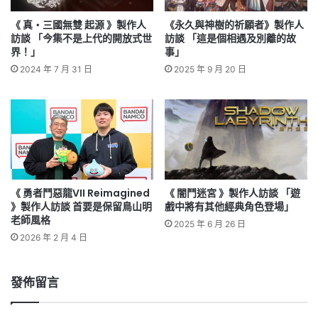
《 真‧三國無雙 起源 》製作人
《永久與神樹的祈願者》製作人
訪談 「今集不是上代的開放式世
訪談 「這是個相遇及別離的故
界！」
事」
2024 年 7 月 31 日
2025 年 9 月 20 日
《 勇者鬥惡龍VII Reimagined
《 闇鬥迷宮 》製作人訪談 「遊
》製作人訪談 首要是保留鳥山明
戲中將有其他經典角色登場」
老師風格
2025 年 6 月 26 日
2026 年 2 月 4 日
發佈留言