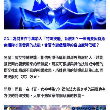
GG：為何會在今集加入「特殊技能」系統呢？一些需要固有角
色組隊才能發揮的技能，會否令遊戲組隊的自由度降低呢？
開發：關於特殊技能，相信對隊伍編組越深思熟慮的人，越能
感受到此要素帶來的新鮮感。玩家可根據與其他技能或仲魔的
搭配找出意想不到的相乘效果，巧妙運用的話還能衍生出如同
密技般的（笑）效果。
開發：而且，在《真・女神轉生Ⅴ》裡無法大顯身手的惡魔也有
方便的特殊技能，大家不妨留意每個惡魔的技能。