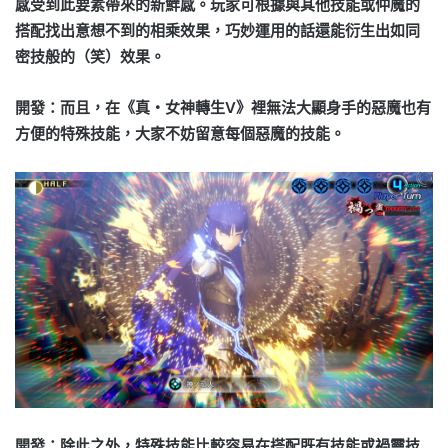
感受到此要素帶來的新鮮感。玩家可根據與其他技能或仲魔的
搭配找出意想不到的相乘效果，巧妙運用的話還能衍生出如同
密技般的（笑）效果。
開發：而且，在《真・女神轉生Ⅴ》裡無法大顯身手的惡魔也有
方便的特殊技能，大家不妨留意每個惡魔的技能。
開發：除此之外，特殊技能比較容易在搭配既有技能或禍靈技