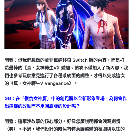
開發：但我們想做的並非單純移植 Switch 版的內容，而是打
造最棒的《真・女神轉生Ⅴ》體驗。這次不僅加入了新內容，我
們也參考玩家意見進行了各種系統面的調整，才得以完成這次
的《真・女神轉生Ⅴ Vengeance》。
GG：在「復仇女神篇」中的創毘將以全新形象登場，為何會作
出這樣的改動而不用回原版的設計呢？
開發：這牽涉故事的核心部分，好像怎麼說明都會洩漏劇情
（笑）。不過，我們設計的時候有特意讓整體的氛圍與以往的