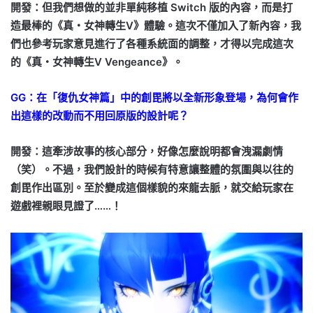
開發：但我們想做的並非單純移植 Switch 版的內容，而是打
造最棒的《真・女神轉生Ⅴ》體驗。這次不僅加入了新內容，我
們也參考玩家意見進行了各種系統面的調整，才得以完成這次
的《真・女神轉生Ⅴ Vengeance》。
GG：在「復仇女神篇」中的創毘將以全新形象登場，為何會作
出這樣的改動而不用回原版的設計呢？
開發：這牽涉故事的核心部分，好像怎麼說明都會洩漏劇情
（笑）。不過，我們設計的時候有特意讓整體的氛圍與以往的
創毘作出區別。至於變成這個樣貌的來龍去脈，就交給玩家在
遊戲裡親眼見證了……！