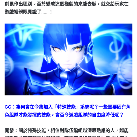
創毘作出區別。至於變成這個樣貌的來龍去脈，就交給玩家在
遊戲裡親眼見證了……！
GG：為何會在今集加入「特殊技能」系統呢？一些需要固有角
色組隊才能發揮的技能，會否令遊戲組隊的自由度降低呢？
開發：關於特殊技能，相信對隊伍編組越深思熟慮的人，越能