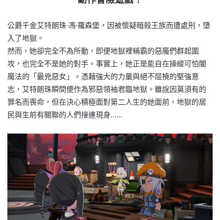
公爵千金艾特朗珠·馮·羅森堡，因被懷疑暗殺王族而遭處刑，墮
入了地獄。
然而，她卻完全不為所動，即便地獄裡稱霸的惡魔們群起圍
攻，也完全不是她的對手。事實上，她正是能自在操縱可怕闇
魔法的「最兇惡女」。憑藉強大的力量與絕不屈撓的堅強意
志，艾特朗珠瞬間便作為邪惡領袖君臨地獄。雖說因莫須有的
罪名而喪命，但在決心積極面對第二人生的她面前，地獄的居
民與生前有關聯的人們接連現身……