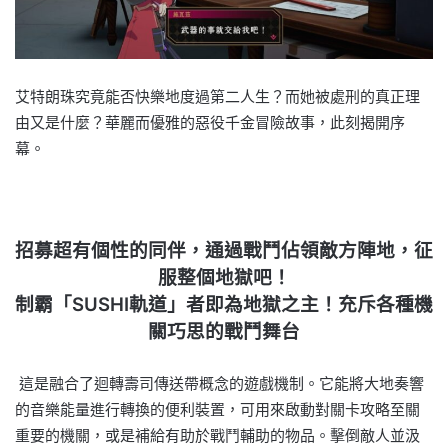
艾特朗珠究竟能否快樂地度過第二人生？而她被處刑的真正理
由又是什麼？華麗而優雅的惡役千金冒險故事，此刻揭開序
幕。
招募超有個性的同伴，通過戰鬥佔領敵方陣地，征
服整個地獄吧！
制霸「SUSHI軌道」者即為地獄之主！充斥各種機
關巧思的戰鬥舞台
這是融合了迴轉壽司傳送帶概念的遊戲機制。它能將大地奏響
的音樂能量進行轉換的便利裝置，可用來啟動對關卡攻略至關
重要的機關，或是補給有助於戰鬥輔助的物品。擊倒敵人並汲