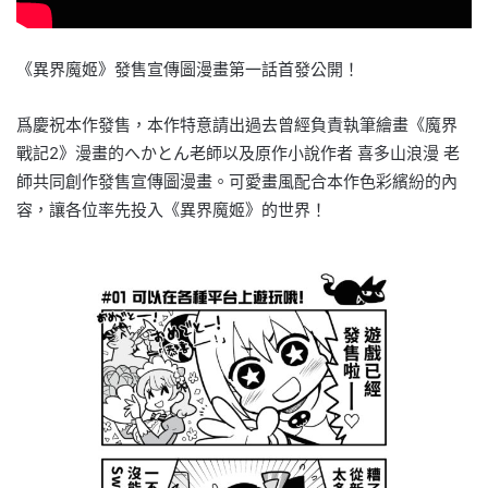
《異界魔姬》發售宣傳圖漫畫第一話首發公開！
爲慶祝本作發售，本作特意請出過去曾經負責執筆繪畫《魔界
戰記2》漫畫的へかとん老師以及原作小說作者 喜多山浪漫 老
師共同創作發售宣傳圖漫畫。可愛畫風配合本作色彩繽紛的內
容，讓各位率先投入《異界魔姬》的世界！