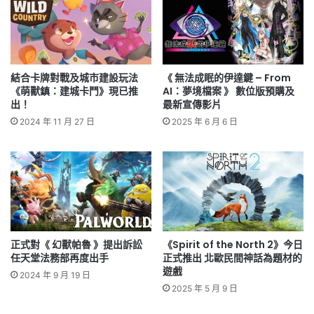
結合卡牌對戰及城市建設玩法
《 無法成眠的伊達鍵 – From
《萌獸鎮：建城卡鬥》現已推
AI：夢境檔案 》 數位版預購及
出！
最新宣傳影片
2024 年 11 月 27 日
2025 年 6 月 6 日
正式對《 幻獸帕魯 》提出訴訟
《Spirit of the North 2》今日
任天堂法務部再度出手
正式推出 北歐民間神話為題材的
遊戲
2024 年 9 月 19 日
2025 年 5 月 9 日