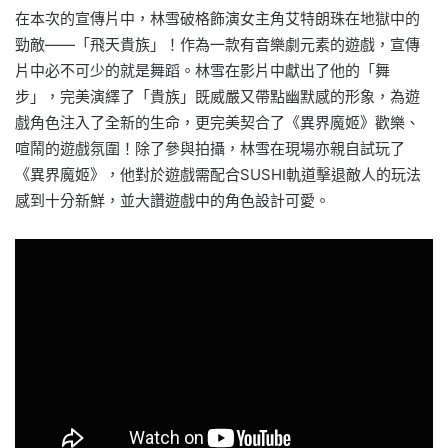
在本次的宣傳片中，林雪破格飾演女主角艾特朗珠在地獄中的
勁敵——「飛天貴族」！作為一款有音樂劇元素的遊戲，宣傳
片中必不可少的就是舞蹈。林雪在影片中獻出了他的「舞
步」，完美演繹了「貴族」既威嚴又帶點幽默感的形象，為遊
戲角色注入了全新的生命，更完美契合了《異界魔姬》歡樂、
喧鬧的遊戲氛圍！除了參與拍攝，林雪在現場亦親自試玩了
《異界魔姬》，他對於遊戲需配合SUSHI軌道擊退敵人的玩法
感到十分新鮮，並大讚遊戲中的角色設計可愛。