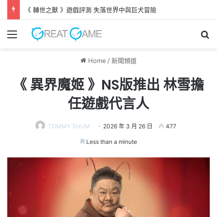
《 轉世之獸 》遊戲評測 失落世界中與巨犬冒險
Menu
Se
Home
/
新聞頻道
《 異界魔姬 》NS版推出 林雪擔
任遊戲代言人
TOMMY SHUM
2026 年 3 月 26 日
477
Less than a minute