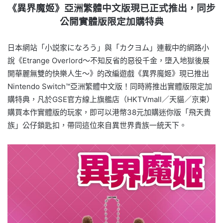
《異界魔姬》亞洲繁體中文版現已正式推出，同步
公開實體版限定加購特典
日本網站「小説家になろう」與「カクヨム」連載中的網路小
說《Etrange Overlord～不知反省的惡役千金，墮入地獄後展
開華麗無雙的快樂人生～》的改編遊戲《異界魔姬》現已推出
Nintendo Switch™亞洲繁體中文版！同時將推出實體版限定加
購特典，凡於GSE官方線上旗艦店（HKTVmall／天貓／京東）
購買本作實體版的玩家，即可以港幣38元加購迷你版「飛天貴
族」公仔鎖匙扣，帶同這位來自異世界貴族一統天下。