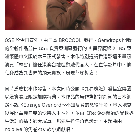
GSE 於今日宣佈，由日本 BROCCOLI 發行、Gemdrops 開發
的全新作品並由 GSE 負責亞洲區發行的《 異界魔姬 》 NS 亞
洲繁體中文版於本日正式發售。本作特別邀請香港影壇重量級
演員「林雪」擔任港澳台地區遊戲代言人，在宣傳影片中，他
化身成為異世界的飛天貴族，展現華麗舞姿！
同時爲慶祝本作發售，本次同時公開《異界魔姬》發售宣傳圖
以及實體版限定加購特典。本作品的原作為好評如潮的日本網
路小說《Etrange Overlord～不知反省的惡役千金，墮入地獄
後展開華麗無雙的快樂人生～》，並由《Re:從零開始的異世界
生活》的插畫師大塚真一郎先生擔任角色設計，主題曲由
hololive 的角巻わため小姐獻唱。