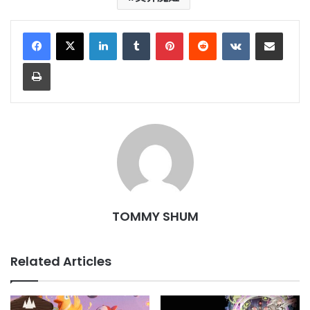
LinkedIn
Tumblr
Pinterest
Reddit
VKontakte
Share via Email
Print
TOMMY SHUM
Related Articles