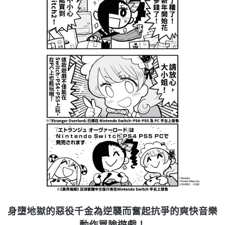
身墮地獄的惡役千金為逆襲而奮起抗爭的爽快音樂
動作冒險遊戲！