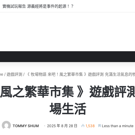
戲評測 失落世界中與巨犬冒險
me
/
遊戲評測
/
《 牧場物語 來吧！風之繁華市集 》遊戲評測 充滿生活氣息的
！風之繁華市集 》遊戲評
場生活
TOMMY SHUM
2025 年 8 月 28 日
1,538
Less than a minute