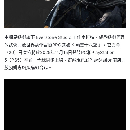
由網易遊戲旗下 Everstone Studio 工作室打造，龍邑遊戲代理
的武俠開放世界動作冒險RPG遊戲《 燕雲十六聲 》，官方今
（20）日宣佈將於2025年11月15日登陸PC和PlayStation
5（PS5）平台，全球同步上線。遊戲現已於PlayStation商店開
放預購專屬預購組合包。