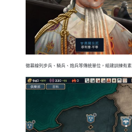
徵募線列步兵、騎兵、炮兵等傳統單位，組建訓練有素