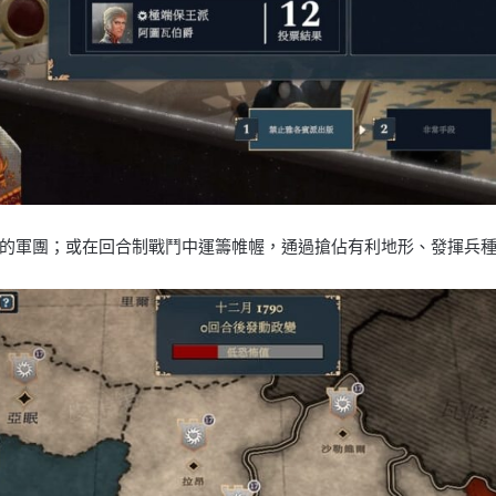
的軍團；或在回合制戰鬥中運籌帷幄，通過搶佔有利地形、發揮兵