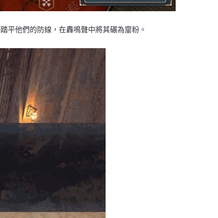
勢踏平他們的防線，在轟鳴聲中將其碾為齏粉。