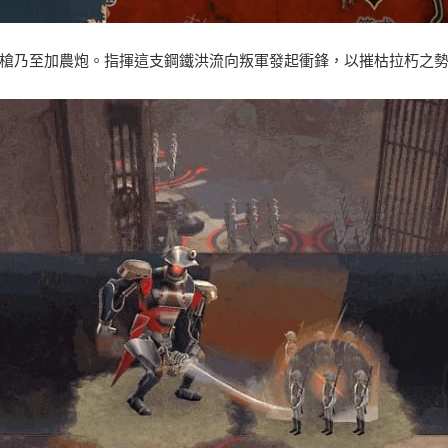
槍乃至加農炮。指揮這支鋼鐵洪流向叛軍發起衝鋒，以摧枯拉朽之