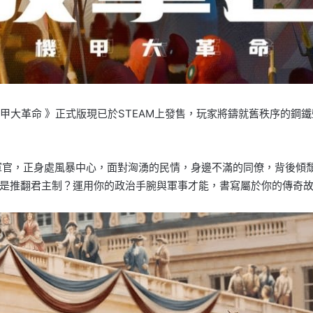
 波拿巴 – 機甲大革命 》正式版現已於STEAM上發售，玩家將鑄就舊
的軍官，正身處風暴中心，面對洶湧的民情，身邊不滿的同僚，背後傾
是推翻君主制？運用你的政治手腕與軍事才能，書寫屬於你的傳奇