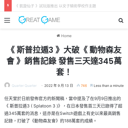
《 凱旋仙子 》試玩版推出 以女子騎術學校作主題
Menu
Se
Home
《 斯普拉遁3 》大破《 動物森友
會 》銷售記錄 發售三天達345萬
套！
Quarter Quarter
2022 年 9 月 13 日
746
Less than a minute
任天堂於日前發佈官方的新聞稿，當中提及了在9月9日推出的
《 斯普拉遁3 ( Splatoon 3 )》，在日本發售首三天已錄得了超
過345萬套的消息，這亦是在Switch遊戲上有史以來最高銷售
記錄，打破了《動物森友會》的188萬套的成績。